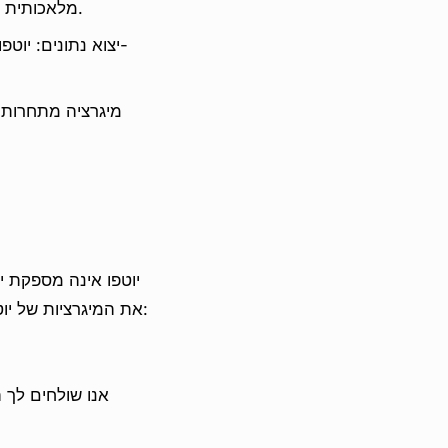
מלאכותית עם דירוג מותאם לכל תגובה ואוגדות ביקורת, כמו גם הגדרות לפרסום ידני ואוטומטי.
יצוא נתונים: יוט
מיגרציה מתחרות: 
יוטפו אינה מספקת יצ
את המיגרציות של יוטפו דרך צוות התמיכה שלנו ולא דרך עמוד הייבוא הסטנדרטי. התהליך מתחלק לשלבים:
אנו שולחים לך ה