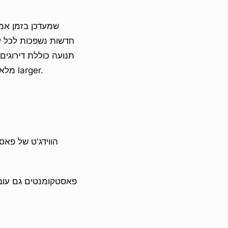
חדשות נשפכות לכל עמ
תנועה כוללת דירוגים
מלא. רבים מהלקוחות שלנו משלמים רק דולר, עם מחירים לכל מנהל ומבקר זמין לארגונים larger.
הווידג'ט של פאס
פאסטקומנטים גם עובד