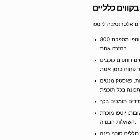
קווים כלליים
משקל ווידג'ט: יוטפו מספקת 800KB+ של JavaScript בכמה חזרות. פאסטקומנטים מספקים 38KB
בחזרה אחת.
ים דוחפים כוכבים
נות. פאסטקומנטים
ל נוסף. פאסטקומנטים כוללים את זה דרך תכונת
השאלות הבנויה.
וללים סוכני בינה