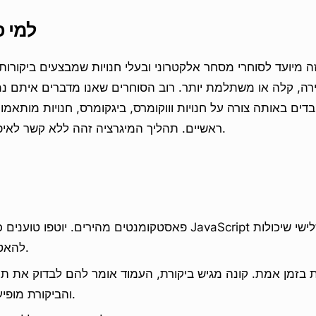
למי פ
 מיועד לסוחרי מסחר אלקטרוני ובעלי חנויות שמבצעים ביקורות מ
ה, קלה או משתלמת יותר. רוב הסוחרים שאנו מדברים איתם נמצ
ים באותה צורה על חנויות וווקומרס, ביגקומרס, חנויות מותאמ
ראשיים. תהליך המיגרציה זהה ללא קשר לאיפה החנות שלך פועלת.
פאסטקומנטים מהירים. יוטפו טוענים כמעט מגהבייט של JavaScript ו
להאט את עמודי המוצר.
ת בזמן אמת. קונה מגיש ביקורת, העמוד אומר להם לבדוק את ת
והביקורת מופיעה רק לאחר עיכוב.