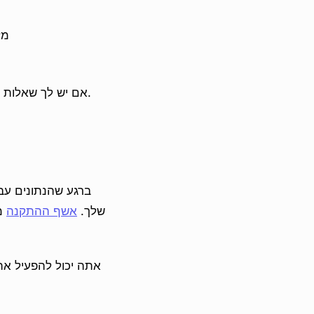
מז
אם יש לך שאלות ותשובות מיוטפו, אלה ממופים לתכונת השאלות של פאסטקומנטים באותן חוטי מוצרים.
ברגע שהנתונים עבר
אנו אפליקציה של שופיפיי, לכן עבור רוב החנויות זו שורה אחת ב-theme שלך.
אשף ההתקנה
מכ
אתה יכול להפעיל את