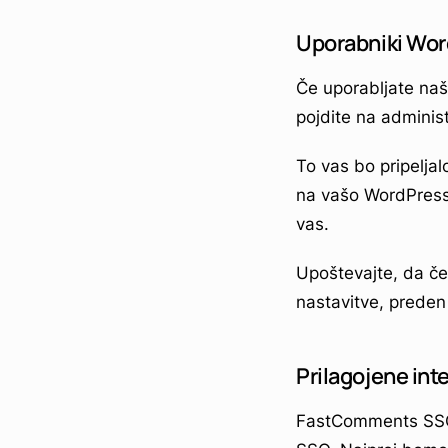
Uporabniki Wo
Če uporabljate na
pojdite na administ
To vas bo pripeljal
na vašo WordPress 
vas.
Upoštevajte, da če 
nastavitve, preden
Prilagojene int
FastComments SSO