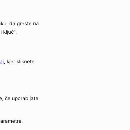
tako, da greste na
 ključ".
aj
, kjer kliknete
e, če uporabljate
parametre.