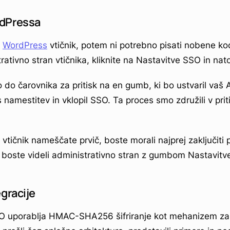
rdPressa
š
WordPress
vtičnik, potem ni potrebno pisati nobene ko
rativno stran vtičnika, kliknite na Nastavitve SSO in na
o do čarovnika za pritisk na en gumb, ki bo ustvaril vaš A
namestitev in vklopil SSO. Ta proces smo združili v pri
vtičnik nameščate prvič, boste morali najprej zaključiti
 boste videli administrativno stran z gumbom Nastavitv
egracije
 uporablja HMAC-SHA256 šifriranje kot mehanizem za 