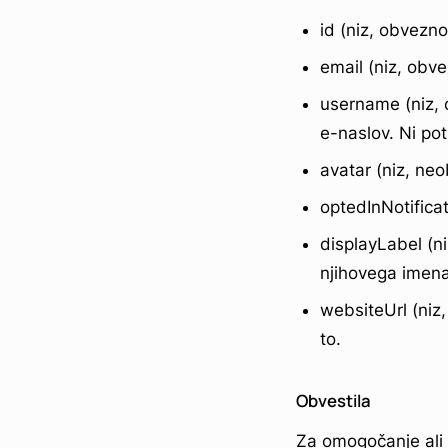
id (niz, obvezn
email (niz, obv
username (niz,
e-naslov. Ni po
avatar (niz, ne
optedInNotifica
displayLabel (n
njihovega imena
websiteUrl (ni
to.
Obvestila
Za omogočanje ali 