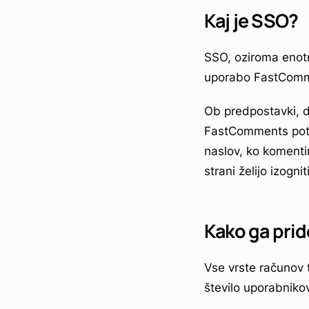
Kaj je SSO?
SSO, oziroma enotn
uporabo FastComme
Ob predpostavki, 
FastComments potre
naslov, ko komenti
strani želijo izogniti
Kako ga pri
Vse vrste računov 
število uporabniko