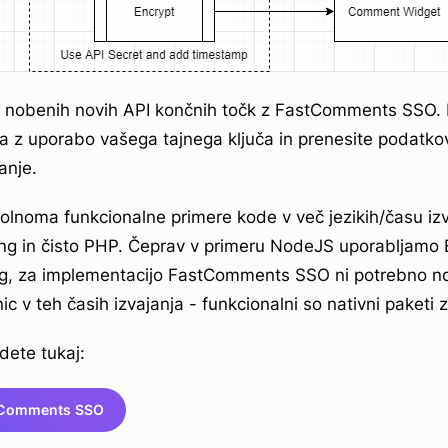
i nobenih novih API končnih točk z FastComments SSO. Pr
 z uporabo vašega tajnega ključa in prenesite podatkov
anje.
olnoma funkcionalne primere kode v več jezikih/času izv
ng in čisto PHP. Čeprav v primeru NodeJS uporabljamo 
ng, za implementacijo FastComments SSO ni potrebno n
c v teh časih izvajanja - funkcionalni so nativni paketi za
dete tukaj:
tComments SSO