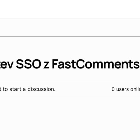
tev SSO z FastComments
 to start a discussion.
0 users onli