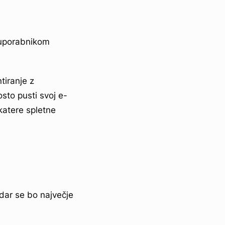
m uporabnikom
iranje z
sto pusti svoj e-
katere spletne
dar se bo največje