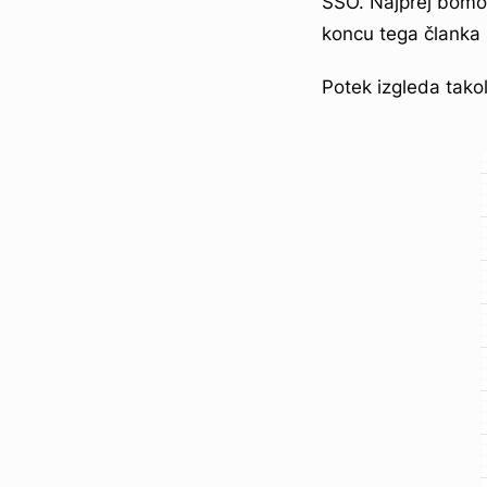
SSO. Najprej bomo 
koncu tega članka
Potek izgleda takol