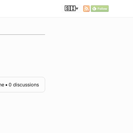
🇸🇮
▼
ne
0 discussions