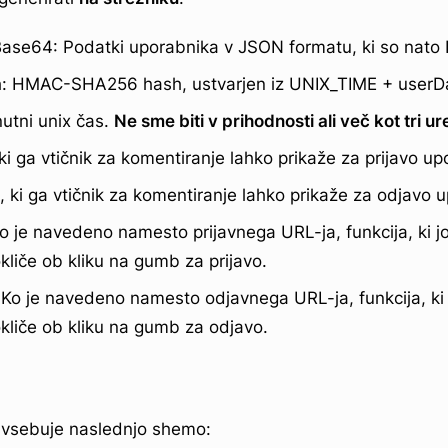
se64: Podatki uporabnika v JSON formatu, ki so nato 
sh: HMAC-SHA256 hash, ustvarjen iz UNIX_TIME + use
utni unix čas.
Ne sme biti v prihodnosti ali več kot tri ur
i ga vtičnik za komentiranje lahko prikaže za prijavo up
 ki ga vtičnik za komentiranje lahko prikaže za odjavo 
o je navedeno namesto prijavnega URL-ja, funkcija, ki jo
kliče ob kliku na gumb za prijavo.
 Ko je navedeno namesto odjavnega URL-ja, funkcija, ki j
kliče ob kliku na gumb za odjavo.
 vsebuje naslednjo shemo: