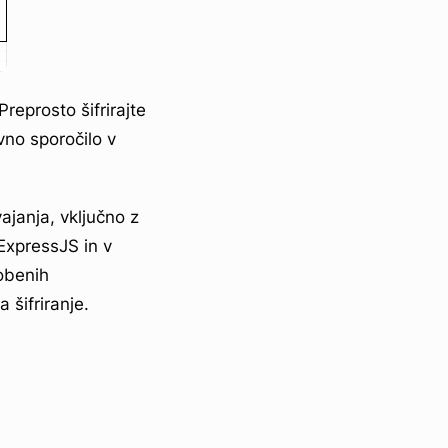
eprosto šifrirajte
no sporočilo v
ajanja, vključno z
ExpressJS in v
obenih
 šifriranje.