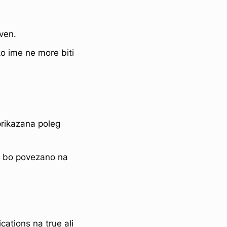
ven.
 ime ne more biti
prikazana poleg
a bo povezano na
ations na true ali