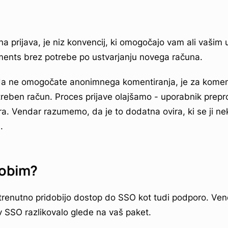
a prijava, je niz konvencij, ki omogočajo vam ali vaši
nts brez potrebe po ustvarjanju novega računa.
da ne omogočate anonimnega komentiranja, je za koment
ben račun. Proces prijave olajšamo - uporabnik prepro
ra. Vendar razumemo, da je to dodatna ovira, ki se ji ne
.
dobim?
trenutno pridobijo dostop do SSO kot tudi podporo. Ven
v SSO razlikovalo glede na vaš paket.