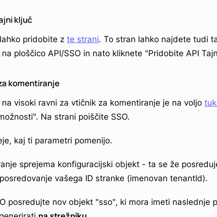
ajni ključ
 lahko pridobite z
te strani
. To stran lahko najdete tudi 
 na ploščico API/SSO in nato kliknete "Pridobite API Tajni
 za komentiranje
a visoki ravni za vtičnik za komentiranje je na voljo
tuk
možnosti". Na strani poiščite SSO.
e, kaj ti parametri pomenijo.
anje sprejema konfiguracijski objekt - ta se že posreduj
osredovanje vašega ID stranke (imenovan tenantId).
posredujte nov objekt "sso", ki mora imeti naslednje 
generirati
na strežniku
.