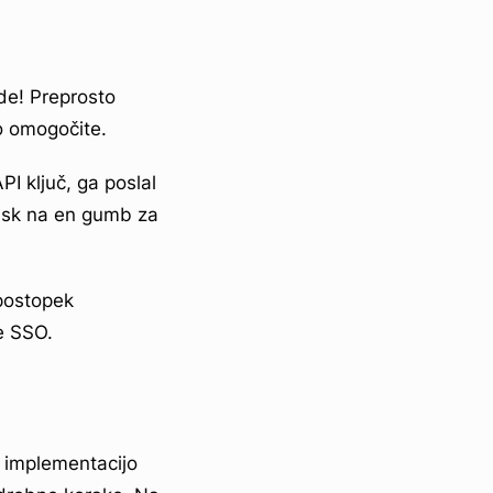
de! Preprosto
to omogočite.
PI ključ, ga poslal
tisk na en gumb za
 postopek
e SSO.
implementacijo