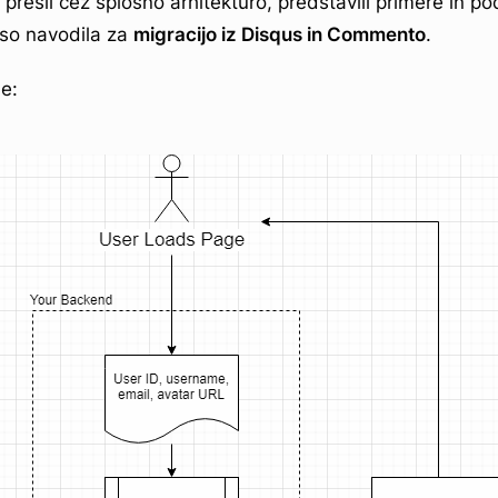
prešli čez splošno arhitekturo, predstavili primere in p
 so navodila za
migracijo iz Disqus in Commento
.
e: