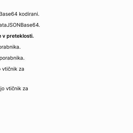
Base64 kodirani.
rDataJSONBase64.
e v preteklosti.
orabnika.
uporabnika.
 vtičnik za
o vtičnik za