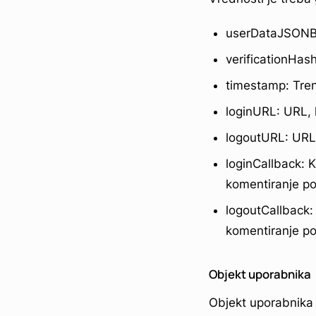
userDataJSONBa
verificationHa
timestamp: Tren
loginURL: URL, k
logoutURL: URL,
loginCallback: K
komentiranje po
logoutCallback:
komentiranje po
Objekt uporabnika
Objekt uporabnika