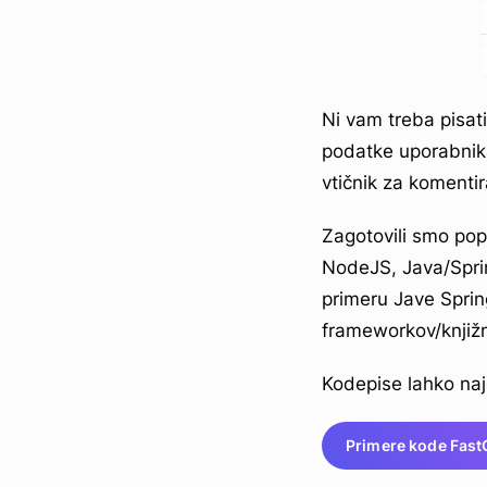
Ni vam treba pisat
podatke uporabnika
vtičnik za komentir
Zagotovili smo pop
NodeJS, Java/Spri
primeru Jave Spri
frameworkov/knjižni
Kodepise lahko naj
Primere kode Fas