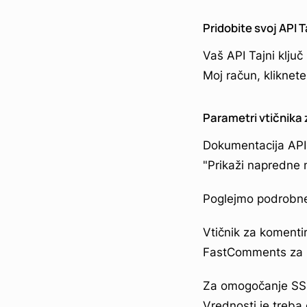
Pridobite svoj API T
Vaš API Tajni ključ
Moj račun, kliknete
Parametri vtičnika
Dokumentacija API n
"Prikaži napredne 
Poglejmo podrobnej
Vtičnik za komentir
FastComments za p
Za omogočanje SSO 
Vrednosti je treba 