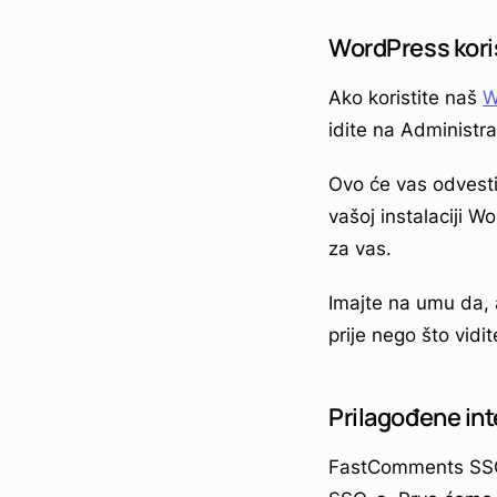
WordPress kori
Ako koristite naš
W
idite na Administr
Ovo će vas odvesti
vašoj instalaciji W
za vas.
Imajte na umu da, 
prije nego što vid
Prilagođene int
FastComments SSO