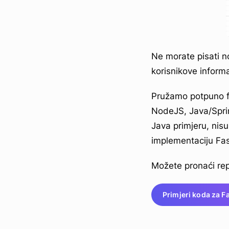
Ne morate pisati n
korisnikove informa
Pružamo potpuno fu
NodeJS, Java/Sprin
Java primjeru, nisu
implementaciju Fas
Možete pronaći rep
Primjeri koda za