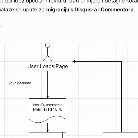
roći kroz opću arhitekturu, dati primjere i detaljne kor
nalaze se upute za
migraciju s Disqus-a i Commento-a
.
: