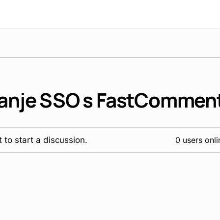
janje SSO s FastComme
 to start a discussion.
0 users onli