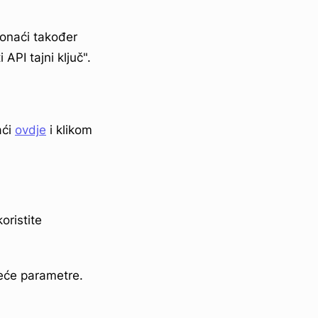
ronaći također
API tajni ključ".
aći
ovdje
i klikom
oristite
deće parametre.