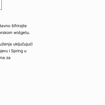
vno šifrirajte
atorskom widgetu.
ženja uključujući
eru i Spring u
ima za