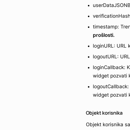
userDataJSONBa
verificationHa
timestamp: Tren
prošlosti.
loginURL: URL k
logoutURL: URL 
loginCallback: 
widget pozvati 
logoutCallback:
widget pozvati 
Objekt korisnika
Objekt korisnika s