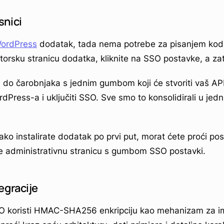
snici
ordPress
dodatak, tada nema potrebe za pisanjem kod
atorsku stranicu dodatka, kliknite na SSO postavke, a z
 do čarobnjaka s jednim gumbom koji će stvoriti vaš API 
ordPress-a i uključiti SSO. Sve smo to konsolidirali u j
ako instalirate dodatak po prvi put, morat ćete proći po
ite administrativnu stranicu s gumbom SSO postavki.
egracije
 koristi HMAC-SHA256 enkripciju kao mehanizam za i