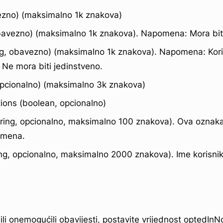
vezno) (maksimalno 1k znakova)
obavezno) (maksimalno 1k znakova). Napomena: Mora biti
ng, obavezno) (maksimalno 1k znakova). Napomena: Kori
 Ne mora biti jedinstveno.
 opcionalno) (maksimalno 3k znakova)
tions (boolean, opcionalno)
tring, opcionalno, maksimalno 100 znakova). Ova oznaka
imena.
ing, opcionalno, maksimalno 2000 znakova). Ime korisni
ili onemogućili obavijesti, postavite vrijednost optedInNo