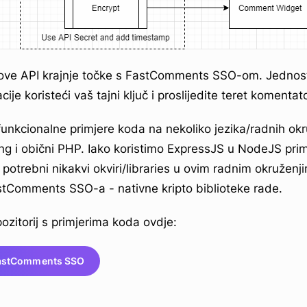
ove API krajnje točke s FastComments SSO-om. Jednosta
cije koristeći vaš tajni ključ i proslijedite teret koment
nkcionalne primjere koda na nekoliko jezika/radnih okru
g i obični PHP. Iako koristimo ExpressJS u NodeJS primj
 potrebni nikakvi okviri/libraries u ovim radnim okruženj
tComments SSO-a - nativne kripto biblioteke rade.
ozitorij s primjerima koda ovdje:
 FastComments SSO