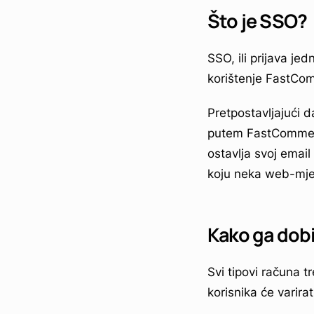
Što je SSO?
SSO, ili prijava je
korištenje FastCo
Pretpostavljajući 
putem FastComment-
ostavlja svoj emai
koju neka web-mjes
Kako ga dobi
Svi tipovi računa 
korisnika će varira