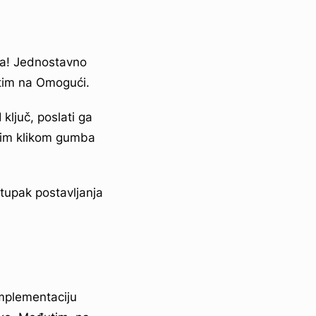
a! Jednostavno
atim na Omogući.
ključ, poslati ga
ednim klikom gumba
stupak postavljanja
mplementaciju