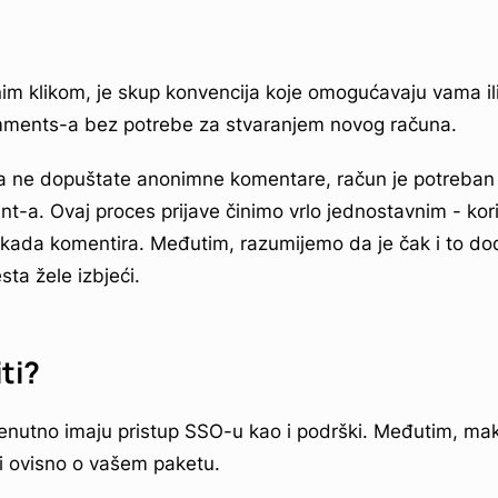
dnim klikom, je skup konvencija koje omogućavaju vama il
mments-a bez potrebe za stvaranjem novog računa.
da ne dopuštate anonimne komentare, račun je potreban
a. Ovaj proces prijave činimo vrlo jednostavnim - kor
l kada komentira. Međutim, razumijemo da je čak i to d
ta žele izbjeći.
ti?
trenutno imaju pristup SSO-u kao i podrški. Međutim, m
ti ovisno o vašem paketu.