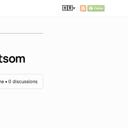
🇭🇷
▼
ntsom
ne
0 discussions