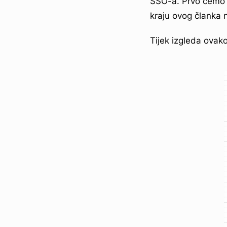
SSO-a. Prvo ćemo p
kraju ovog članka 
Tijek izgleda ovako