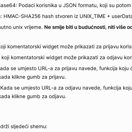
se64: Podaci korisnika u JSON formatu, koji su potom
sh: HMAC-SHA256 hash stvoren iz UNIX_TIME + userDa
utno unix vrijeme.
Ne smije biti u budućnosti, niti više od
oji komentatorski widget može prikazati za prijavu koris
koji komentatorski widget može prikazati za odjavu kori
Kada se umjesto URL-a za prijavu navede, funkcija koju
kada klikne gumb za prijavu.
 Kada se umjesto URL-a za odjavu navede, funkcija koj
kada klikne gumb za odjavu.
adrži sljedeći shemu: