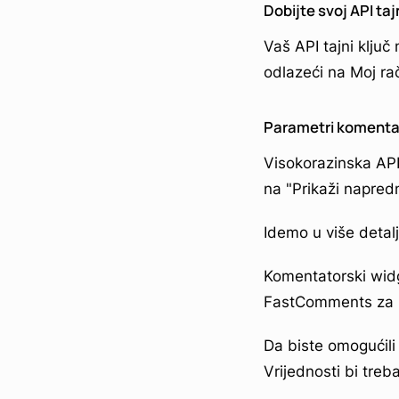
Dobijte svoj API taj
Vaš API tajni ključ
odlazeći na Moj rač
Parametri komenta
Visokorazinska AP
na "Prikaži napredn
Idemo u više detal
Komentatorski widge
FastComments za pr
Da biste omogućili 
Vrijednosti bi treb