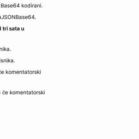
 Base64 kodirani.
taJSONBase64.
 tri sata u
nika.
snika.
 će komentatorski
u će komentatorski