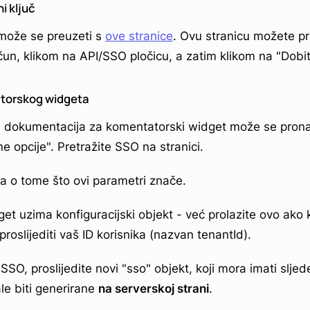
ni ključ
 može se preuzeti s
ove stranice
. Ovu stranicu možete p
un, klikom na API/SSO pločicu, a zatim klikom na "Dobiti 
torskog widgeta
I dokumentacija za komentatorski widget može se pron
e opcije". Pretražite SSO na stranici.
ja o tome što ovi parametri znače.
t uzima konfiguracijski objekt - već prolazite ovo ako k
oslijediti vaš ID korisnika (nazvan tenantId).
SSO, proslijedite novi "sso" objekt, koji mora imati slje
ale biti generirane
na serverskoj strani
.