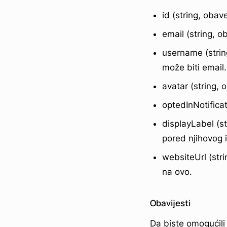
id (string, oba
email (string, 
username (stri
može biti email.
avatar (string,
optedInNotifica
displayLabel (s
pored njihovog 
websiteUrl (str
na ovo.
Obavijesti
Da biste omogućili 