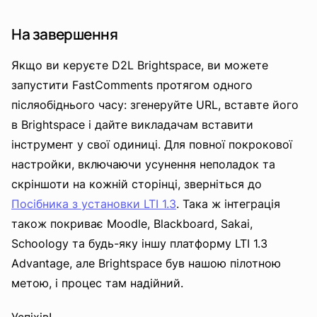
На завершення
Якщо ви керуєте D2L Brightspace, ви можете
запустити FastComments протягом одного
післяобіднього часу: згенеруйте URL, вставте його
в Brightspace і дайте викладачам вставити
інструмент у свої одиниці. Для повної покрокової
настройки, включаючи усунення неполадок та
скріншоти на кожній сторінці, зверніться до
Посібника з установки LTI 1.3
. Така ж інтеграція
також покриває Moodle, Blackboard, Sakai,
Schoology та будь-яку іншу платформу LTI 1.3
Advantage, але Brightspace був нашою пілотною
метою, і процес там надійний.
Успіхів!