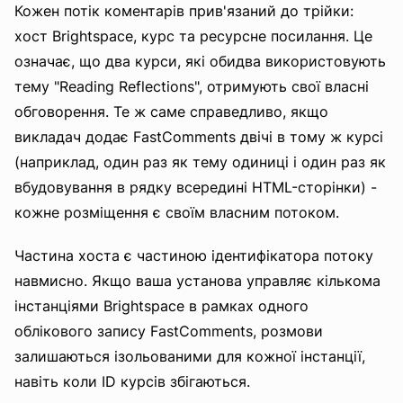
Кожен потік коментарів прив'язаний до трійки:
хост Brightspace, курс та ресурсне посилання. Це
означає, що два курси, які обидва використовують
тему "Reading Reflections", отримують свої власні
обговорення. Те ж саме справедливо, якщо
викладач додає FastComments двічі в тому ж курсі
(наприклад, один раз як тему одиниці і один раз як
вбудовування в рядку всередині HTML-сторінки) -
кожне розміщення є своїм власним потоком.
Частина хоста є частиною ідентифікатора потоку
навмисно. Якщо ваша установа управляє кількома
інстанціями Brightspace в рамках одного
облікового запису FastComments, розмови
залишаються ізольованими для кожної інстанції,
навіть коли ID курсів збігаються.