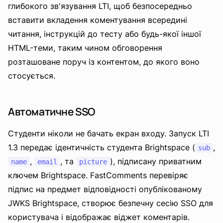
глибокого зв'язування LTI, щоб безпосередньо
вставити вкладення коментування всередині
читання, інструкцій до тесту або будь-якої іншої
HTML-теми, таким чином обговорення
розташоване поруч із контентом, до якого воно
стосується.
Автоматичне SSO
Студенти ніколи не бачать екран входу. Запуск LTI
1.3 передає ідентичність студента Brightspace (
,
sub
,
, та
), підписану приватним
name
email
picture
ключем Brightspace. FastComments перевіряє
підпис на предмет відповідності опублікованому
JWKS Brightspace, створює безпечну сесію SSO для
користувача і відображає віджет коментарів.