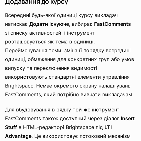
Додавання до курсу
Всередині будь-якої одиниці курсу викладач
натискає
Додати існуюче
, вибирає
FastComments
зі списку активностей, і інструмент
розташовується як тема в одиниці.
Перейменування теми, зміна її порядку всередині
одиниці, обмеження для конкретних груп або умов
випуску та переключення видимості
використовують стандартні елементи управління
Brightspace. Немає окремого екрану налаштувань
FastComments, який потрібно вивчати викладачам.
Для вбудовування в рядку той же інструмент
FastComments також доступний через діалог
Insert
Stuff
в HTML-редакторі Brightspace під
LTI
Advantage
. Це використовує потоковий механізм