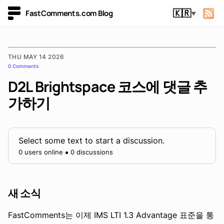
FastComments.com Blog
🇰🇷
▼
THU MAY 14 2026
0 Comments
D2L Brightspace 코스에 댓글 추
가하기
Select some text to start a discussion.
0 users online
0 discussions
새 소식
FastComments는 이제 IMS LTI 1.3 Advantage 표준을 통