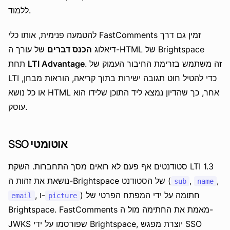
ללמוד.
להטמעה פנימית, אותו כלי FastComments זמין גם דרך
דיאלוג
הכנס דברים
של עורך ה-HTML של Brightspace
. זה משתמש בזרימת החיבור העמוק של
LTI Advantage
תחת
LTI כדי להטיל חוט תגובה ישירות בתוך קריאה, הוראות מבחן,
או כל נושא HTML אחר, כך שהדיון נמצא ליד התוכן שלידו הוא
עוסק.
SSO אוטומטי
סטודנטים אף פעם לא רואים מסך התחברות. השקת LTI 1.3
,
,
נושאת את זהות ה-Brightspace של הסטודנט (
sub
name
) חתומה על ידי המפתח הפרטי של
, ו-
email
picture
Brightspace. FastComments מאמת את החתימה מול ה-
JWKS שפורסמו על ידי Brightspace, יוצרת מפגש SSO