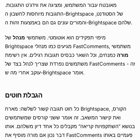
מאובטח עבור המשתמש, ומציגה את ווידג'ט התגובות.
התגובות מיוחסות לחשבון ה-Brightspace של הסטודנט,
והמורים עונים גם הם באמצעות זהות ה-Brightspace שלהם.
מיפוי תפקידים הוא אוטומטי. משתמשי
מנהל
של
Brightspace מגיעים כמו מנהלי FastComments, משתמשי
מורה
כמנחים, וכל השאר כבסיס תגובות רגילים. אין רשימת
משתמשים נפרדת שצריך לנהל בצד של FastComments - זה
עוקב אחרי מה ש-Brightspace אומר.
הגבלת חוטים
כל חוט תגובה קשור לשלשה: מארח Brightspace, הקורס,
ואת קישור המשאב. זה אומר ששני קורסים שמשתמשים
בנושא "השתקפויות קריאה" מקבלים כל אחד דיון משלהם. אותו
דבר נכון אם מורה מוסיף את FastComments פעמיים באותו