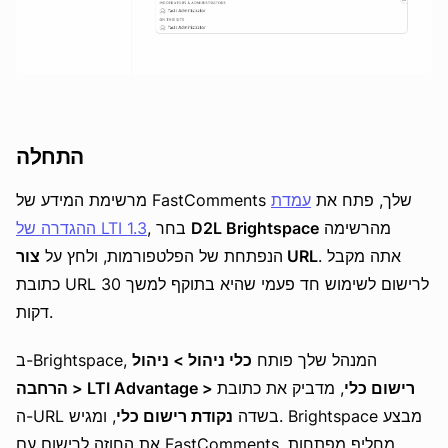
התחלה
מרשימת המידע של FastComments שלך, פתח את
עמדת
מהרשימה
D2L Brightspace
, בחר
ההגדרה של LTI 1.3
. אתה מקבל
צור URL
הנפתחת של הפלטפורמות, ולחץ על
כתובת URL לרישום לשימוש חד פעמי שהיא בתוקף למשך 30
דקות.
ב-Brightspace, המנהל שלך פותח
כלי ניהול > ניהול
הרחבה > LTI Advantage > רישום כלי
, מדביק את כתובת
ה-URL בשדה
נקודת רישום כלי
, ומגיש. Brightspace מבצע
את החוזה לרישום עם FastComments, מחליף מפתחות