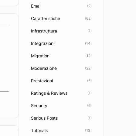
Email
(2)
Caratteristiche
(62)
Infrastruttura
(1)
Integrazioni
(14)
Migration
(12)
Moderazione
(22)
Prestazioni
(6)
Ratings & Reviews
(1)
Security
(6)
Serious Posts
(1)
Tutorials
(13)