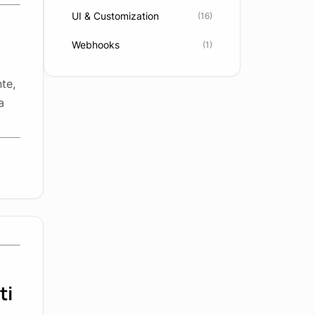
UI & Customization
(16)
Webhooks
(1)
te,
a
ti