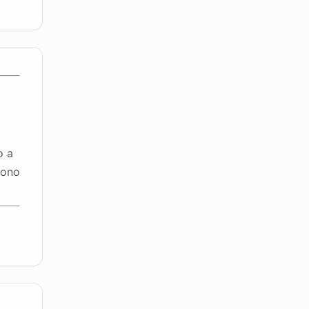
o a
sono