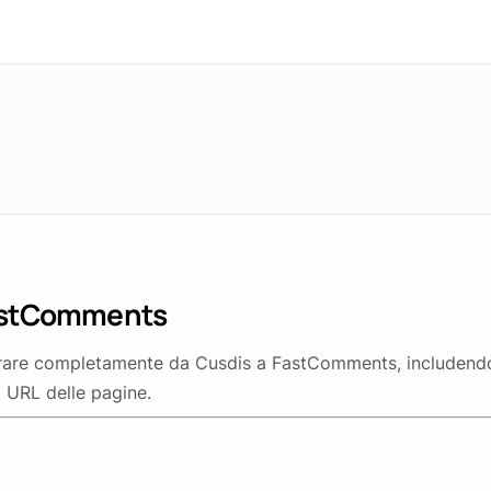
FastComments
rare completamente da Cusdis a FastComments, includendo
i URL delle pagine.