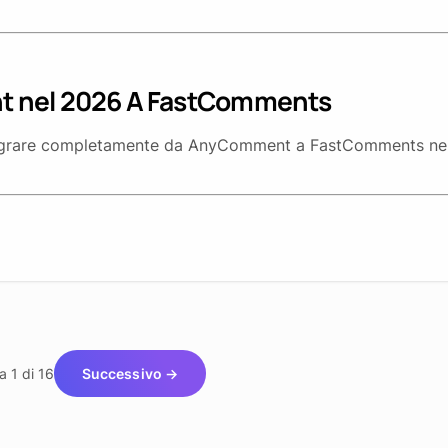
 nel 2026 A FastComments
migrare completamente da AnyComment a FastComments ne
a 1 di 16
Successivo →