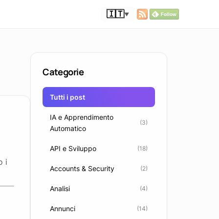
🇮🇹
▼
Categorie
Tutti i post
IA e Apprendimento
(3)
Automatico
API e Sviluppo
(18)
 i
Accounts & Security
(2)
Analisi
(4)
Annunci
(14)