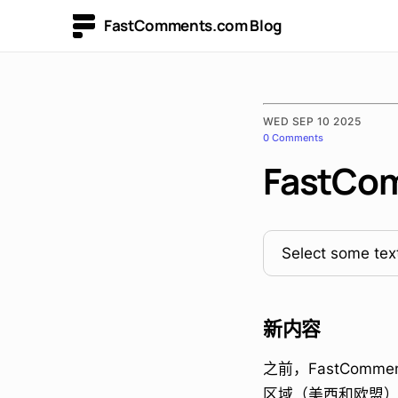
FastComments.com Blog
WED SEP 10 2025
0 Comments
FastC
Select some text
新内容
之前，FastCom
区域（美西和欧盟