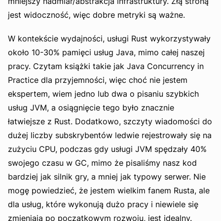
mniejszy nadmiar/abstrakcja infrastruktury. Złą stroną
jest widoczność, więc dobre metryki są ważne.
W kontekście wydajności, usługi Rust wykorzystywały
około 10-30% pamięci usług Java, mimo całej naszej
pracy. Czytam książki takie jak Java Concurrency in
Practice dla przyjemności, więc choć nie jestem
ekspertem, wiem jedno lub dwa o pisaniu szybkich
usług JVM, a osiągnięcie tego było znacznie
łatwiejsze z Rust. Dodatkowo, szczyty wiadomości do
dużej liczby subskrybentów ledwie rejestrowały się na
zużyciu CPU, podczas gdy usługi JVM spędzały 40%
swojego czasu w GC, mimo że pisaliśmy nasz kod
bardziej jak silnik gry, a mniej jak typowy serwer. Nie
mogę powiedzieć, że jestem wielkim fanem Rusta, ale
dla usług, które wykonują dużo pracy i niewiele się
zmieniają po początkowym rozwoju, jest idealny.