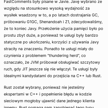
FastComments były pisane w Javie. Javę wybrano ze
względu na stosunkowo wysoką wydajność za
wysiłek wsadzony w to, a po latach dostrajania GC,
próbowaniu G1GC, Shenandoah i Z1, zdecydowaliśmy,
że to koniec Javy. Przełożenie użycia pamięci było po
prostu zbyt duże, a ponieważ te usługi były bardzo
statyczne po ukończeniu, korzyści z używania Javy
straciły na znaczeniu. Ponadto te usługi miały do
czynienia z problemem "thundering herd", co
oznaczało, że JVM próbował obsługiwać szczytowy
ruch, gdy JIT jeszcze się nie włączył. Te usługi były
idealnymi kandydatami do przejścia na C++ lub Rust.
Rust został wybrany, ponieważ nie jesteśmy
ekspertami w C++ i popełnienie błędu w kodzie
sieciowym mogłoby ujawnić dane jednego klienta
innemu. Rust pomaga nam zapobiegać tego typu