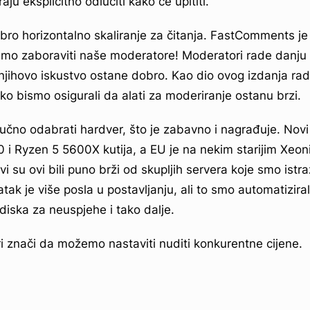
u eksplicitno odlučiti kako će upititi.
bro horizontalno skaliranje za čitanja. FastComments je v
ijemo zaboraviti naše moderatore! Moderatori rade danju 
 njihovo iskustvo ostane dobro. Kao dio ovog izdanja rad
ko bismo osigurali da alati za moderiranje ostanu brzi.
no odabrati hardver, što je zabavno i nagrađuje. Novi 
 i Ryzen 5 5600X kutija, a EU je na nekim starijim Xeo
su ovi bili puno brži od skupljih servera koje smo istra
tak je više posla u postavljanju, ali to smo automatiziral
ska za neuspjehe i tako dalje.
ri znači da možemo nastaviti nuditi konkurentne cijene.