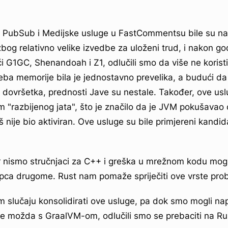
 PubSub i Medijske usluge u FastCommentsu bile su nap
bog relativno velike izvedbe za uloženi trud, i nakon g
i G1GC, Shenandoah i Z1, odlučili smo da više ne korist
ba memorije bila je jednostavno prevelika, a budući da 
n dovršetka, prednosti Jave su nestale. Također, ove us
 "razbijenog jata", što je značilo da je JVM pokušavao o
 nije bio aktiviran. Ove usluge su bile primjereni kandid
r nismo stručnjaci za C++ i greška u mrežnom kodu mogla 
pca drugome. Rust nam pomaže spriječiti ove vrste pro
m slučaju konsolidirati ove usluge, pa dok smo mogli nap
e možda s GraalVM-om, odlučili smo se prebaciti na Rust 