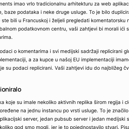
ents imao vrlo tradicionalnu arhitekturu za web aplikac
e, baze podataka i neke druge usluge. To je bilo duplici
 ste bili u Francuskoj i željeli pregledati komentatorsku n
balnom podatkovnom centru, vaši zahtjevi bi morali ići
rima.
daci o komentarima i svi medijski sadržaji replicirani g
plementaciji, a za kupce u našoj EU implementaciji imamo
je su podaci replicirani. Vaši zahtjevi idu do najbližeg č
ioniralo
koje su imale nekoliko aktivnih replika širom regija i c
poređene na jednu instancu po vrsti usluge. To je znači
aplikacijski server, jedan pubsub server i jedan medijski s
 koliko god smo mogli, jer je to pojednostavilo stvari. Pis