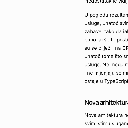
Nedostatak je vidlj
U pogledu rezultan
usluga, unatoč svi
zabave, tako da ia
puno lakše to post
su se bilježili na
unatoč tome što smo
usluge. Ne mogu re
i ne mijenjaju se 
ostaje u TypeScrip
Nova arhitektur
Nova arhitektura n
svim istim uslugam