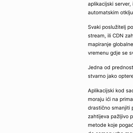
aplikacijski server
automatskim otklj
Svaki poslužitelj p
stream, ili CDN zah
mapiranje globalne
vremenu gdje se sva
Jedna od prednost
stvarno jako optere
Aplikacijski kod sad
moraju ići na prim
drastično smanjiti 
zahtijeva pažljivo
metode koje pogađ