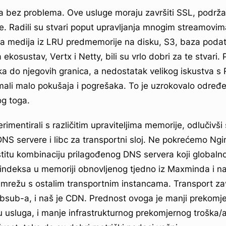
šla bez problema. Ove usluge moraju završiti SSL, podrža
je. Radili su stvari poput upravljanja mnogim streamovi
ja medija iz LRU predmemorije na disku, S3, baza podat
ekosustav, Vertx i Netty, bili su vrlo dobri za te stvari. 
ka do njegovih granica, a nedostatak velikog iskustva s
mali malo pokušaja i pogrešaka. To je uzrokovalo određen
g toga.
mentirali s različitim upraviteljima memorije, odlučivši
NS servere i libc za transportni sloj. Ne pokrećemo Ngin
stitu kombinaciju prilagođenog DNS servera koji global
 indeksa u memoriji obnovljenog tjedno iz Maxminda i naš
 mrežu s ostalim transportnim instancama. Transport z
bsub-a, i naš je CDN. Prednost ovoga je manji prekomje
u usluga, i manje infrastrukturnog prekomjernog troška/a