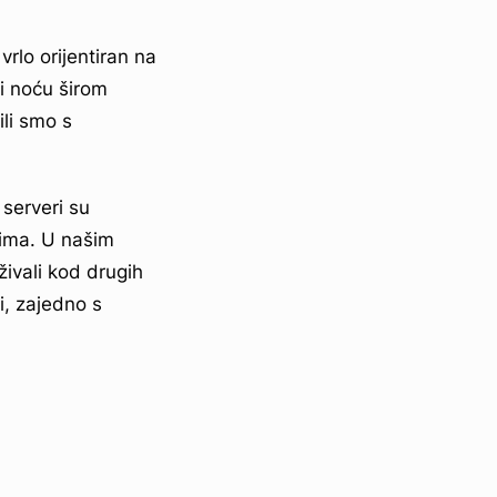
rlo orijentiran na
i noću širom
ili smo s
serveri su
nima. U našim
živali kod drugih
i, zajedno s