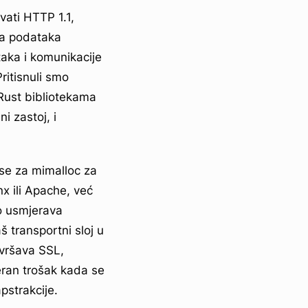
vati HTTP 1.1,
ma podataka
aka i komunikacije
Pritisnuli smo
 Rust bibliotekama
i zastoj, i
 se za mimalloc za
x ili Apache, već
no usmjerava
 transportni sloj u
avršava SSL,
ran trošak kada se
pstrakcije.