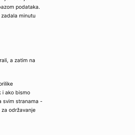
s bazom podataka.
i zadala minutu
ali, a zatim na
rilike
 i ako bismo
na svim stranama -
 za održavanje