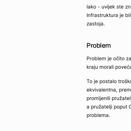
lako - uvijek ste z
Infrastruktura je b
zastoja.
Problem
Problem je očito z
kraju morali poveća
To je postalo troš
ekvivalentna, prem
promijenili pružat
a pružatelji popu
problema.