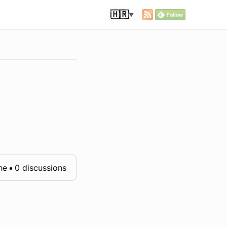
🇭🇷
▼
ne
0 discussions