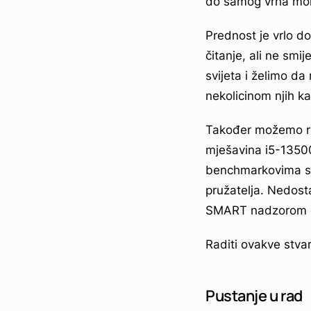
do samog vrha moraj
Prednost je vrlo do
čitanje, ali ne sm
svijeta i želimo da
nekolicinom njih ka
Također možemo ruč
mješavina i5-13500
benchmarkovima svi 
pružatelja. Nedosta
SMART nadzorom di
Raditi ovakve stva
Pustanje u rad