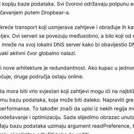
, i kopiju baze podataka. Svi čvorovi održavaju potpunu e
učavanjem putem Dropbear-a.
okreće transport koji usmjerava zahtjeve i obrađuje ih k
tjev. Ovi serveri se povezuju međusobno, a bilo koji od 
 mreže na svoj lokalni DNS server kako bi obavijestio 
ki aktivni čvor globalno nalazi.
i nove arhitekture je redundantnost. Ako kupac u jedn
ćuje, druga područja ostaju online.
a mora biti vrlo svjestan koji zahtjevi mogu ići na najbliži 
arnu bazu podataka, koja može biti daleko. Napraviti g
performanse. To također znači da upisi iz nekih regija mog
 podešavanje i optimizaciju. Sada slijedimo obrazac unut
aju bazu podataka uzimaju argument readPreference, ta