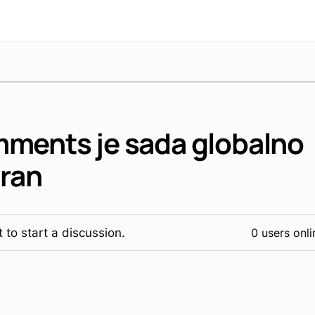
ments je sada globalno
iran
 to start a discussion.
0 users onli