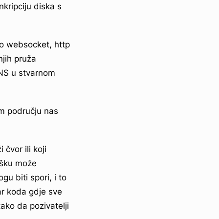
nkripciju diska s
ao websocket, http
njih pruža
DNS u stvarnom
om području nas
čvor ili koji
rešku može
u biti spori, i to
ar koda gdje sve
ko da pozivatelji