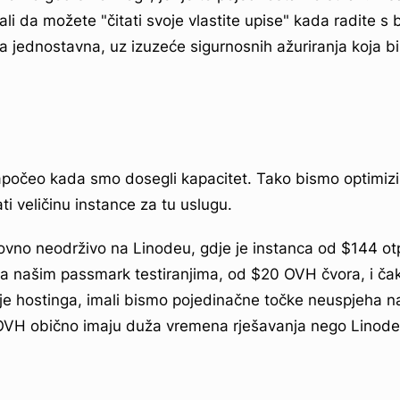
nali da možete "čitati svoje vlastite upise" kada radite 
ila jednostavna, uz izuzeće sigurnosnih ažuriranja koja b
apočeo kada smo dosegli kapacitet. Tako bismo optimizir
ti veličinu instance za tu uslugu.
kovno neodrživo na Linodeu, gdje je instanca od $144 otp
a našim passmark testiranjima, od $20 OVH čvora, i čak
elje hostinga, imali bismo pojedinačne točke neuspjeha 
t OVH obično imaju duža vremena rješavanja nego Linode