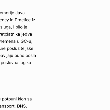
memorije Java
ncy in Practice iz
uga, i bilo je
retplatnika jedva
 vremena u GC-u,
ne poslužiteljske
bavljaju puno posla
 poslovna logika
e potpuni klon sa
ransport, DNS,