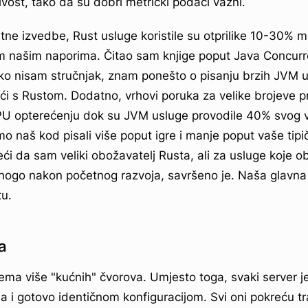
ivost, tako da su dobri metrički podaci važni.
tne izvedbe, Rust usluge koristile su otprilike 10-30% 
m našim naporima. Čitao sam knjige poput Java Concurre
ko nisam stručnjak, znam ponešto o pisanju brzih JVM usl
ići s Rustom. Dodatno, vrhovi poruka za velike brojeve p
 CPU opterećenju dok su JVM usluge provodile 40% svog
 naš kod pisali više poput igre i manje poput vaše tipič
ći da sam veliki obožavatelj Rusta, ali za usluge koje o
mnogo nakon početnog razvoja, savršeno je. Naša glavna
tu.
a
ema više "kućnih" čvorova. Umjesto toga, svaki server j
a i gotovo identičnom konfiguracijom. Svi oni pokreću t