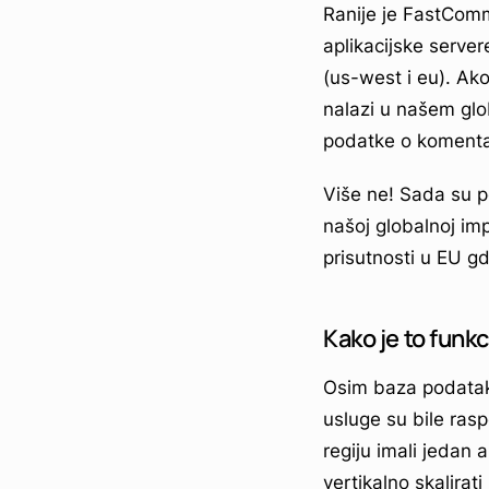
Ranije je FastComm
aplikacijske server
(us-west i eu). Ako
nalazi u našem glo
podatke o komenta
Više ne! Sada su po
našoj globalnoj im
prisutnosti u EU gd
Kako je to funkc
Osim baza podataka 
usluge su bile ras
regiju imali jedan 
vertikalno skalirati