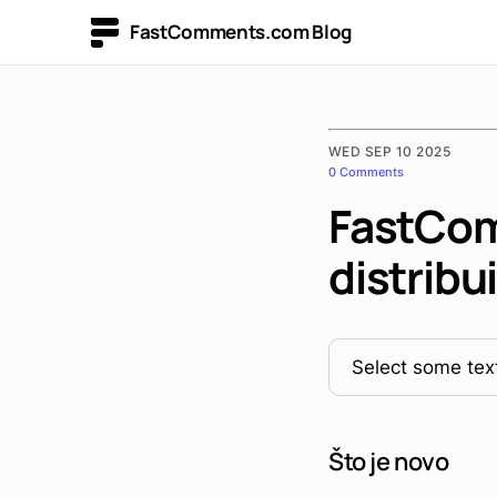
FastComments.com Blog
WED SEP 10 2025
0 Comments
FastCom
distribu
Select some text
Što je novo