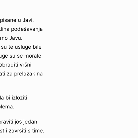
isane u Javi.
odina podešavanja
imo Javu.
su te usluge bile
luge su se morale
braditi vršni
ati za prelazak na
bi izložiti
blema.
raviti
još jedan
i završiti s time.