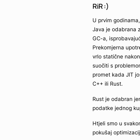
RiR :)
U prvim godinama,
Java je odabrana z
GC-a, isprobavajuć
Prekomjerna upotre
vrlo statične nako
suočiti s problemom
promet kada JIT još
C++ ili Rust.
Rust je odabran je
podatke jednog ku
Htjeli smo u svako
pokušaj optimizacij