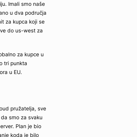
iju. Imali smo naše
rano u dva područja
it za kupca koji se
 sve do us-west za
lobalno za kupce u
 tri punkta
vora u EU.
loud pružatelja, sve
lo da smo za svaku
erver. Plan je bio
anje koda je bilo