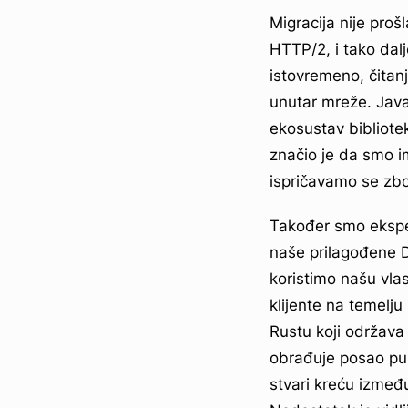
Migracija nije pro
HTTP/2, i tako dal
istovremeno, čitan
unutar mreže. Java 
ekosustav bibliote
značio je da smo i
ispričavamo se zbo
Također smo eksperi
naše prilagođene D
koristimo našu vla
klijente na temelju
Rustu koji održava
obrađuje posao pu
stvari kreću izmeđ