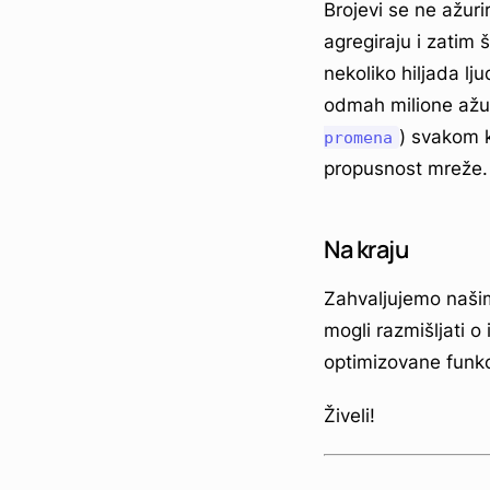
Brojevi se ne ažur
agregiraju i zatim 
nekoliko hiljada l
odmah milione ažur
) svakom k
promena
propusnost mreže.
Na kraju
Zahvaljujemo našim
mogli razmišljati 
optimizovane funkc
Živeli!