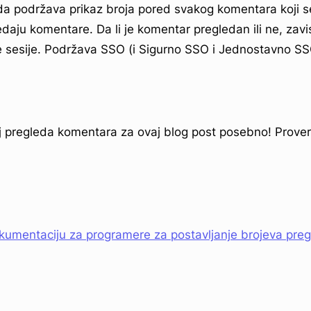
 podržava prikaz broja pored svakog komentara koji s
edaju komentare. Da li je komentar pregledan ili ne, zavi
e sesije. Podržava SSO (i Sigurno SSO i Jednostavno SS
 pregleda komentara za ovaj blog post posebno! Prover
kumentaciju za programere za postavljanje brojeva pre