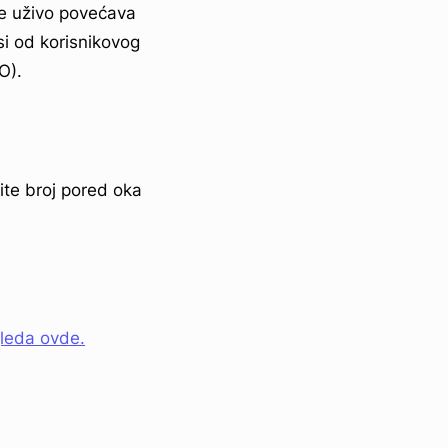
e uživo povećava
si od korisnikovog
O).
ite broj pored oka
gleda ovde.