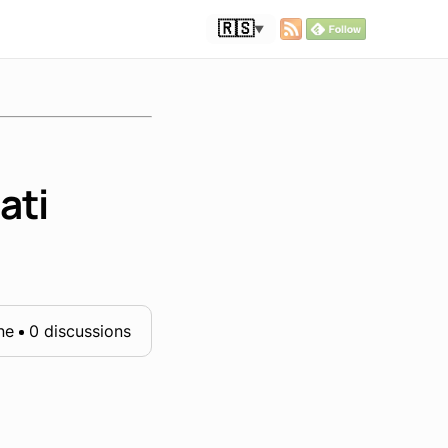
🇷🇸
▼
ati
ne
0 discussions