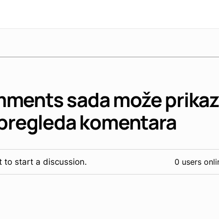
ments sada može prikaz
 pregleda komentara
 to start a discussion.
0 users onli