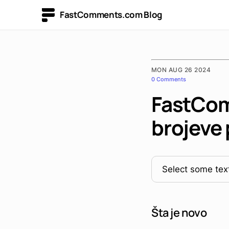
FastComments.com Blog
MON AUG 26 2024
0 Comments
FastCom
brojeve
Select some text
Šta je novo