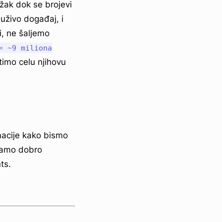
ožak dok se brojevi
 uživo događaj, i
i, ne šaljemo
= ~9 miliona
stimo celu njihovu
macije kako bismo
iramo dobro
ts.