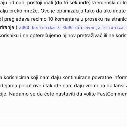
iraju odmah, postoji mali (do tri sekunde) vremenski odl
šalju preko mreže. Ovo je optimizacija tako da ako imate
judi pregledava recimo 10 komentara u proseku na stranic
iranja (
3000 korisnika x 3000 učitavanja stranica 
orisniku i ne opterećujemo njihov pretraživač ili ne kori
 korisnicima koji nam daju kontinuirane povratne infor
o idejama poput ove i takođe nam daju vremena da lans
ije. Nadamo se da ćete nastaviti da volite FastCommen