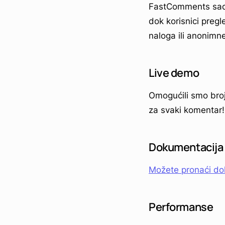
FastComments sada
dok korisnici pregl
naloga ili anonimn
Live demo
Omogućili smo broj
za svaki komentar!
Dokumentacija
Možete pronaći do
Performanse