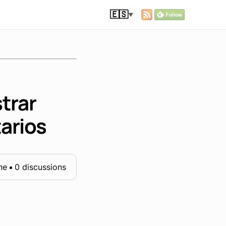
🇪🇸
▼
trar
arios
ne
0 discussions