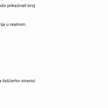
ado prikazivali broj
nja u realnom
listi/arhiv stranici