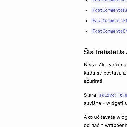
FastCommentsR
FastCommentsF
FastCommentsE
Šta Trebate Da 
Ništa. Ako već ima
kada se postavi, iz
ažurirati.
Stara
isLive: tr
suvišna - widgeti s
Ako učitavate widg
od naših wrapper bi