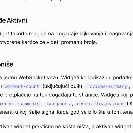
đe Aktivni
idget takođe reaguje na događaje lajkovanja i reagovanja
 otvorene kartice će videti promenu broja.
oniše
a jednu WebSocket vezu. Widgeti koji prikazuju podatke
 (
(uključujući bulk),
,
comment-count
reviews-summary
se pretplaćuju na tok događaja te stranice. Widgeti koji 
,
,
) 
recent-comments
top-pages
recent-discussions
enant-u koji šalje signal kada god se bilo šta u tom ten
tivan widget praktično ne košta ništa, a aktivan widget 