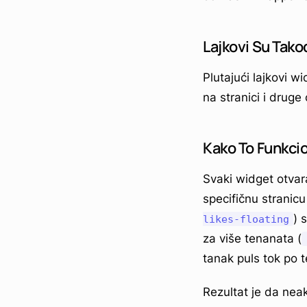
Lajkovi Su Tako
Plutajući lajkovi w
na stranici i druge
Kako To Funkci
Svaki widget otvar
specifičnu stranicu
) 
likes-floating
za više tenanata (
tanak puls tok po t
Rezultat je da neak