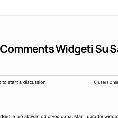
tComments Widgeti Su 
 to start a discussion.
0 users onli
get je bio aktivan od prvog dana. Manji ugradni widget