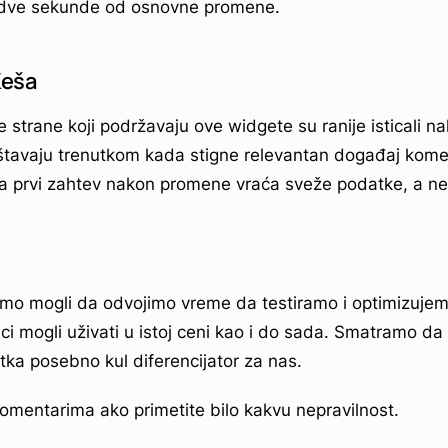
li dve sekunde od osnovne promene.
Keša
e strane koji podržavaju ove widgete su ranije isticali 
tavaju trenutkom kada stigne relevantan događaj komen
a prvi zahtev nakon promene vraća sveže podatke, a ne 
smo mogli da odvojimo vreme da testiramo i optimizuj
ici mogli uživati u istoj ceni kao i do sada. Smatramo da
tka posebno kul diferencijator za nas.
omentarima ako primetite bilo kakvu nepravilnost.