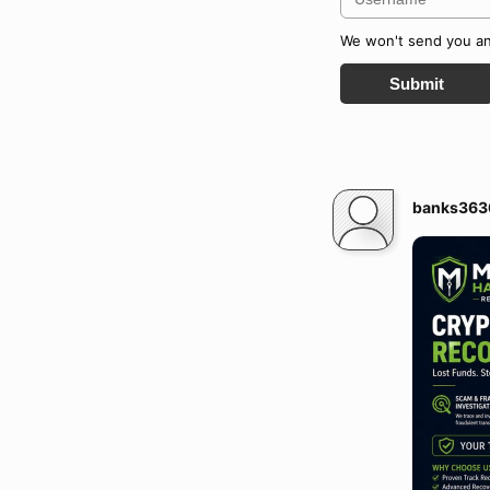
We won't send you any
Submit
banks363