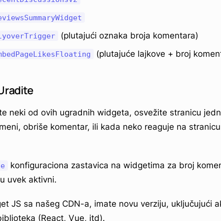
eviewsSummaryWidget
(plutajući oznaka broja komentara)
lyoverTrigger
(plutajuće lajkove + broj komen
mbedPageLikesFloating
Uradite
te neki od ovih ugradnih widgeta, osvežite stranicu jed
meni, obriše komentar, ili kada neko reaguje na stranicu
konfiguraciona zastavica na widgetima za broj komen
ue
u uvek aktivni.
et JS sa našeg CDN-a, imate novu verziju, uključujući ak
blioteka (React, Vue, itd).