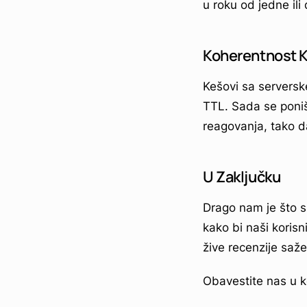
u roku od jedne i
Koherentnost 
Kešovi sa serversk
TTL. Sada se poniš
reagovanja, tako d
U Zaključku
Drago nam je što 
kako bi naši korisn
žive recenzije saže
Obavestite nas u k