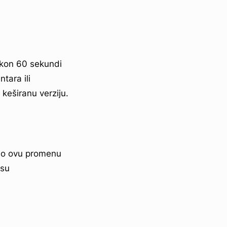
nakon 60 sekundi
tara ili
keširanu verziju.
emo ovu promenu
 su