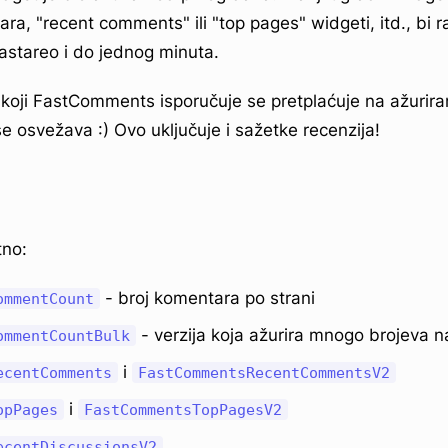
tara, "recent comments" ili "top pages" widgeti, itd., bi r
zastareo i do jednog minuta.
koji FastComments isporučuje se pretplaćuje na ažurira
 osvežava :) Ovo uključuje i sažetke recenzija!
tno:
- broj komentara po strani
ommentCount
- verzija koja ažurira mnogo brojeva na 
ommentCountBulk
i
ecentComments
FastCommentsRecentCommentsV2
i
opPages
FastCommentsTopPagesV2
ecentDiscussionsV2