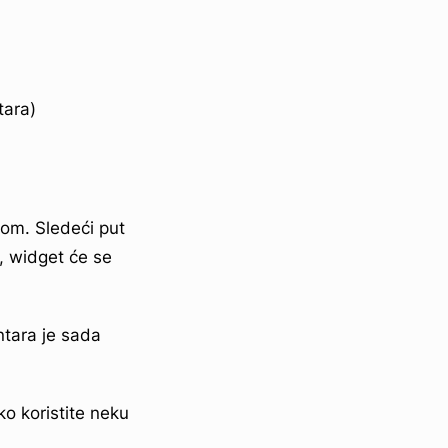
tara)
nom. Sledeći put
, widget će se
tara je sada
o koristite neku