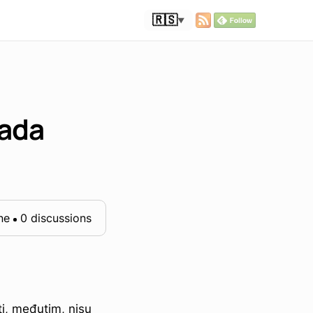
🇷🇸
▼
Sada
ne
0 discussions
i, međutim, nisu