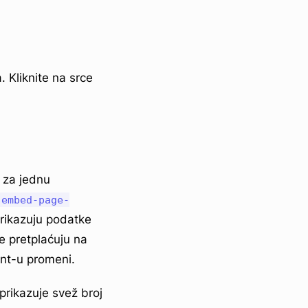
. Kliknite na srce
 za jednu
embed-page-
prikazuju podatke
se pretplaćuju na
ant-u promeni.
prikazuje svež broj