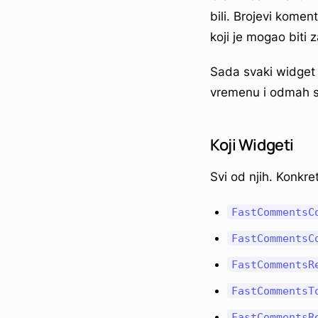
bili. Brojevi komen
koji je mogao biti 
Sada svaki widget 
vremenu i odmah se
Koji Widgeti
Svi od njih. Konkre
FastCommentsC
FastCommentsC
FastCommentsR
FastCommentsT
FastCommentsR