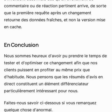
commentaire ou de réaction pertinent arrive, de sorte
que la première requête après un changement
retourne des données fraîches, et non la version mise
en cache.
En Conclusion
Nous sommes heureux d'avoir pu prendre le temps de
tester et d'optimiser ce changement afin que nos
clients puissent en profiter au même prix que
d'habitude. Nous pensons que les résumés d'avis en
direct constituent un élément différenciateur
particulièrement intéressant pour nous.
Faites-nous savoir ci-dessous si vous remarquez
quelque chose d'anormal.