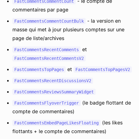
- le compte de
FastCommentsCommentCount
commentaires par page
- la version en
FastCommentsCommentCountBulk
masse qui met à jour plusieurs comptes sur une
page de liste/archives
et
FastCommentsRecentComments
FastCommentsRecentCommentsV2
et
FastCommentsTopPages
FastCommentsTopPagesV2
FastCommentsRecentDiscussionsV2
FastCommentsReviewsSummaryWidget
(le badge flottant de
FastCommentsFlyoverTrigger
compte de commentaires)
(les likes
FastCommentsEmbedPageLikesFloating
flottants + le compte de commentaires)