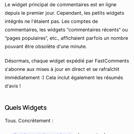
Le widget principal de commentaires est en ligne
depuis le premier jour. Cependant, les petits widgets
intégrés ne l'étaient pas. Les comptes de
commentaires, les widgets "commentaires récents" ou
"pages populaires", etc., affichaient parfois un nombre
pouvant être obsolète d'une minute.
Désormais, chaque widget expédié par FastComments
s'abonne aux mises à jour en direct et se rafraîchit
immédiatement :) Cela inclut également les résumés
d'avis !
Quels Widgets
Tous. Concrètement :