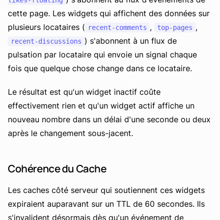
likes-floating
cette page. Les widgets qui affichent des données sur
plusieurs locataires (
,
,
recent-comments
top-pages
) s'abonnent à un flux de
recent-discussions
pulsation par locataire qui envoie un signal chaque
fois que quelque chose change dans ce locataire.
Le résultat est qu'un widget inactif coûte
effectivement rien et qu'un widget actif affiche un
nouveau nombre dans un délai d'une seconde ou deux
après le changement sous-jacent.
Cohérence du Cache
Les caches côté serveur qui soutiennent ces widgets
expiraient auparavant sur un TTL de 60 secondes. Ils
s'invalident désormais dès qu'un événement de