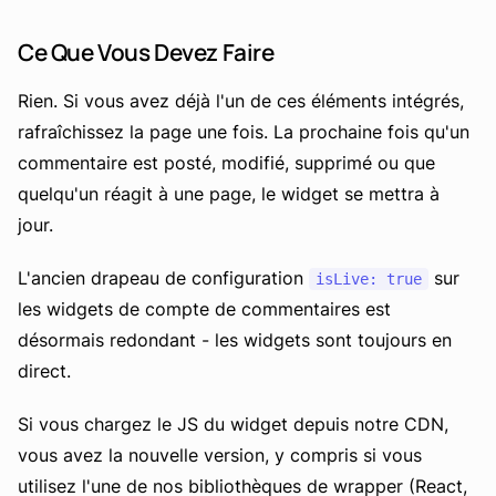
Ce Que Vous Devez Faire
Rien. Si vous avez déjà l'un de ces éléments intégrés,
rafraîchissez la page une fois. La prochaine fois qu'un
commentaire est posté, modifié, supprimé ou que
quelqu'un réagit à une page, le widget se mettra à
jour.
L'ancien drapeau de configuration
sur
isLive: true
les widgets de compte de commentaires est
désormais redondant - les widgets sont toujours en
direct.
Si vous chargez le JS du widget depuis notre CDN,
vous avez la nouvelle version, y compris si vous
utilisez l'une de nos bibliothèques de wrapper (React,