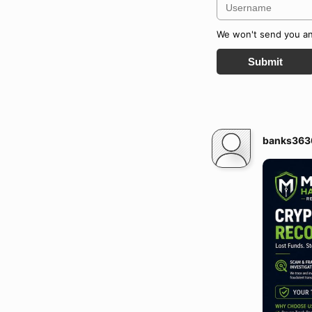
We won't send you any
Submit
banks363