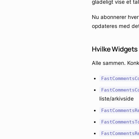
gladeligt vise et ta
Nu abonnerer hver
opdateres med det
Hvilke Widgets
Alle sammen. Konk
FastCommentsC
FastCommentsC
liste/arkivside
FastCommentsR
FastCommentsT
FastCommentsR