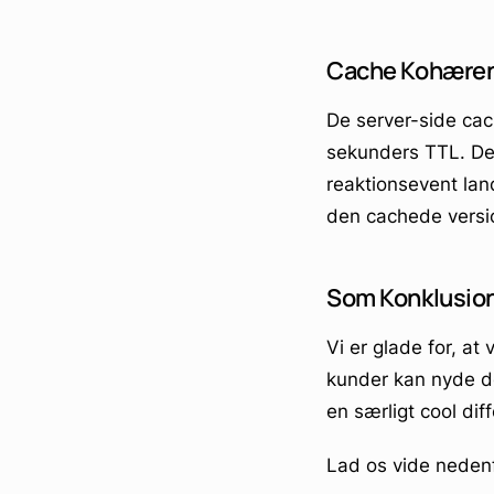
Cache Kohære
De server-side cac
sekunders TTL. De b
reaktionsevent lan
den cachede versi
Som Konklusio
Vi er glade for, at
kunder kan nyde de
en særligt cool diff
Lad os vide nedenfo