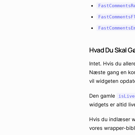
FastCommentsR
FastCommentsF
FastCommentsE
Hvad Du Skal G
Intet. Hvis du alle
Næste gang en komm
vil widgeten opdat
Den gamle
isLive
widgets er altid liv
Hvis du indlæser w
vores wrapper-bibl