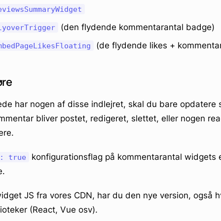
eviewsSummaryWidget
(den flydende kommentarantal badge)
lyoverTrigger
(de flydende likes + kommentar
mbedPageLikesFloating
øre
rede har nogen af disse indlejret, skal du bare opdatere
entar bliver postet, redigeret, slettet, eller nogen rea
ere.
konfigurationsflag på kommentarantal widgets e
: true
e.
idget JS fra vores CDN, har du den nye version, også h
ioteker (React, Vue osv).