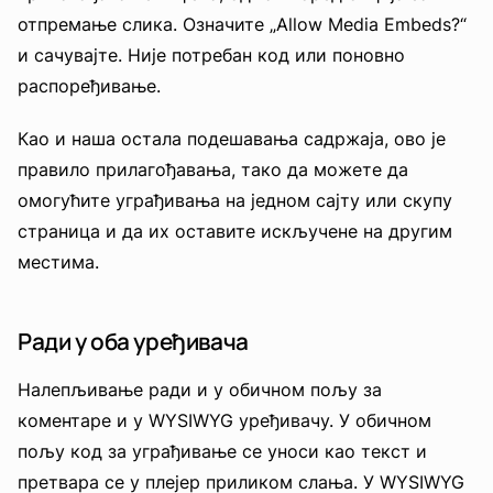
отпремање слика. Означите „Allow Media Embeds?“
и сачувајте. Није потребан код или поновно
распоређивање.
Као и наша остала подешавања садржаја, ово је
правило прилагођавања, тако да можете да
омогућите уграђивања на једном сајту или скупу
страница и да их оставите искључене на другим
местима.
Ради у оба уређивача
Налепљивање ради и у обичном пољу за
коментаре и у WYSIWYG уређивачу. У обичном
пољу код за уграђивање се уноси као текст и
претвара се у плејер приликом слања. У WYSIWYG