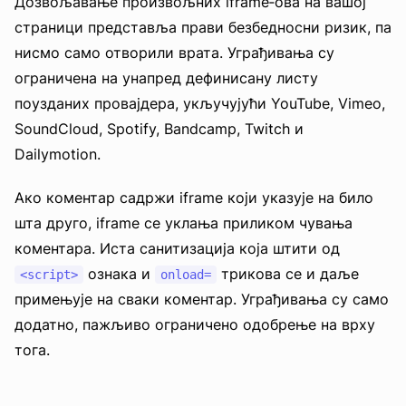
Дозвољавање произвољних iframe‑ова на вашој
страници представља прави безбедносни ризик, па
нисмо само отворили врата. Уграђивања су
ограничена на унапред дефинисану листу
поузданих провајдера, укључујући YouTube, Vimeo,
SoundCloud, Spotify, Bandcamp, Twitch и
Dailymotion.
Ако коментар садржи iframe који указује на било
шта друго, iframe се уклања приликом чувања
коментара. Иста санитизација која штити од
ознака и
трикова се и даље
<script>
onload=
примењује на сваки коментар. Уграђивања су само
додатно, пажљиво ограничено одобрење на врху
тога.