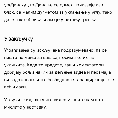
уређивачу уграђивање се одмах приказује као
блок, са малим дугметом за уклањање у углу, тако
да је лако обрисати ако је у питању грешка.
У закључку
Уграђивања су искључена подразумевано, па се
ништа не мења за ваш сајт осим ако их не
укључите. Када то урадите, ваши коментатори
добијају бољи начин за дељење видеа и песама, а
ви задржавате исте безбедносне гаранције које сте
већ имали.
Укључите их, налепите видео и јавите нам шта
мислите у наставку.