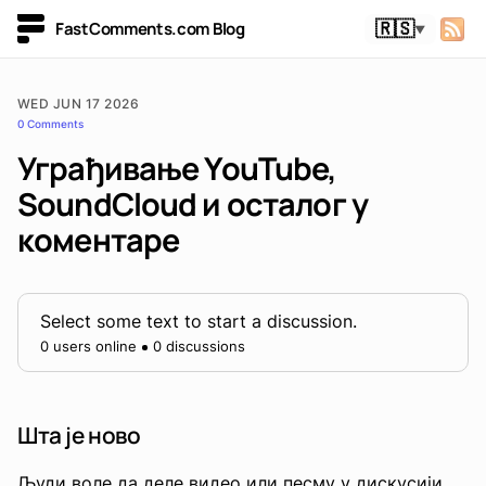
FastComments.com Blog
🇷🇸
▼
WED JUN 17 2026
0 Comments
Уграђивање YouTube,
SoundCloud и осталог у
коментаре
Select some text to start a discussion.
0 users online
0 discussions
Шта је ново
Људи воле да деле видео или песму у дискусији.