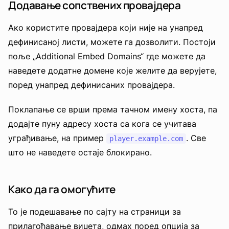
Додавање сопствених провајдера
Ако користите провајдера који није на унапред
дефинисаној листи, можете га дозволити. Постоји
поље „Additional Embed Domains“ где можете да
наведете додатне домене које желите да верујете,
поред унапред дефинисаних провајдера.
Поклапање се врши према тачном имену хоста, па
додајте пуну адресу хоста са кога се учитава
уграђивање, на пример
. Све
player.example.com
што не наведете остаје блокирано.
Како да га омогућите
То је подешавање по сајту на страници за
прилагођавање виџета, одмах поред опција за