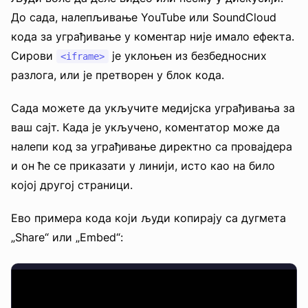
До сада, налепљивање YouTube или SoundCloud
кода за уграђивање у коментар није имало ефекта.
Сирови
је уклоњен из безбедносних
<iframe>
разлога, или је претворен у блок кода.
Сада можете да укључите медијска уграђивања за
ваш сајт. Када је укључено, коментатор може да
налепи код за уграђивање директно са провајдера
и он ће се приказати у линији, исто као на било
којој другој страници.
Ево примера кода који људи копирају са дугмета
„Share“ или „Embed“: