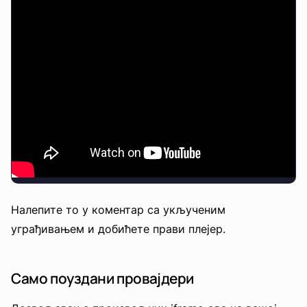
Налепите то у коментар са укљученим
уграђивањем и добићете прави плејер.
Само поуздани провајдери