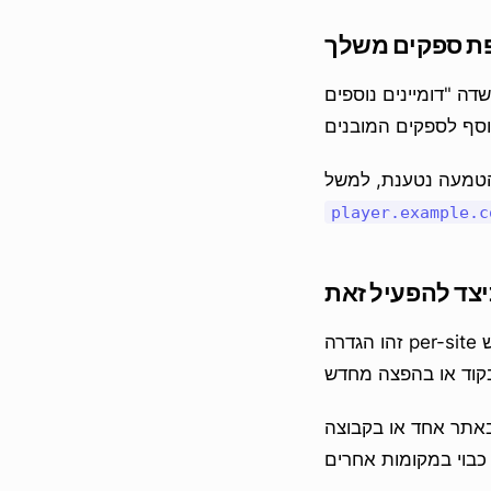
ת ספקים משלך
ה "דומיינים נוספים
הטמעה נטענת, למשל
player.example.c
יצד להפעיל זאת
זהו הגדרה per-site בדף ההתאמה של הווידג'ט, ממש рядом לאפשרויות העלאת תמונות. סמן "אפשר
באתר אחד או בקבוצה