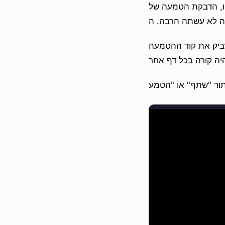
 של YouTube או SoundCloud
דביק את קוד ההטמעה