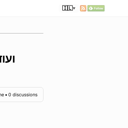
🇮🇱
▼
ne
0 discussions