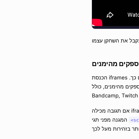
ספקים מהימנים
הכנסת iframes שרירותיים לדף שלך היא סיכון אבטחה אמיתי, לכן לא פתחנו את השער סתם כך.
YouTube, Vimeo, SoundCloud, Sp,
אם תגובה מכילה iframe שמצביעה לכל מקום אחר, ה-iframe יוסר כאשר התגובה נשמרת. אותה סניטציה
המגנה מפני תגי
<sc