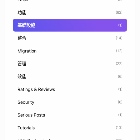
功能
(62)
基礎設施
(1)
整合
(14)
Migration
(12)
管理
(22)
效能
(6)
Ratings & Reviews
(1)
Security
(6)
Serious Posts
(1)
Tutorials
(13)