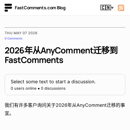
FastComments.com Blog
🇨🇳
▼
THU MAY 07 2026
0 Comments
2026年从AnyComment迁移到
FastComments
Select some text to start a discussion.
0 users online
0 discussions
我们有许多客户询问关于2026年从AnyComment迁移的事
宜。