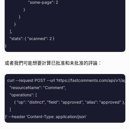
                    "some-page": 2

                }

            }

        }

    ],

    "stats": { "scanned": 2 }

或者我們可能想要計算已批准和未批准的評論：
  curl --request POST --url 'https://fastcomments.com/api/v1/
    "resourceName": "Comment",

    "operations": [

        { "op": "distinct", "field": "approved", "alias": "approved" },

    ]
