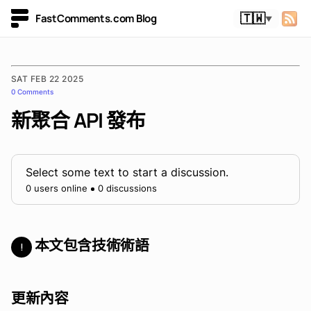
FastComments.com Blog
🇹🇼
▼
SAT FEB 22 2025
0 Comments
新聚合 API 發布
Select some text to start a discussion.
0 users online
0 discussions
本文包含技術術語
!
更新內容