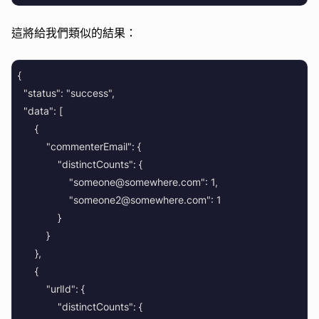
這將給我們類似的結果：
  {

    "status": "success",

    "data": [

        {

            "commenterEmail": {

                "distinctCounts": {

                    "someone@somewhere.com": 1,

                    "someone2@somewhere.com": 1

                }

            }

        },

        {

            "urlId": {

                "distinctCounts": {
