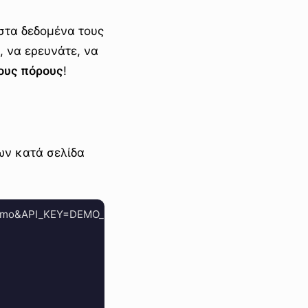
στα δεδομένα τους
, να ερευνάτε, να
ους πόρους
!
ων κατά σελίδα
=demo&API_KEY=DEMO_API_SECRET&includeStats=true' --data '{
