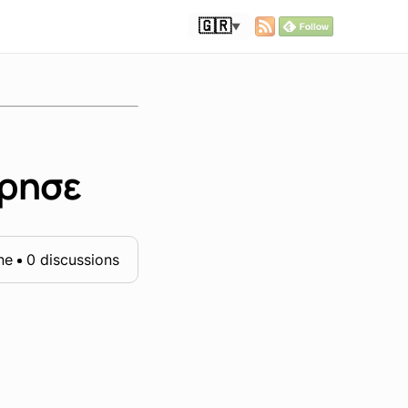
🇬🇷
▼
όρησε
ne
0 discussions