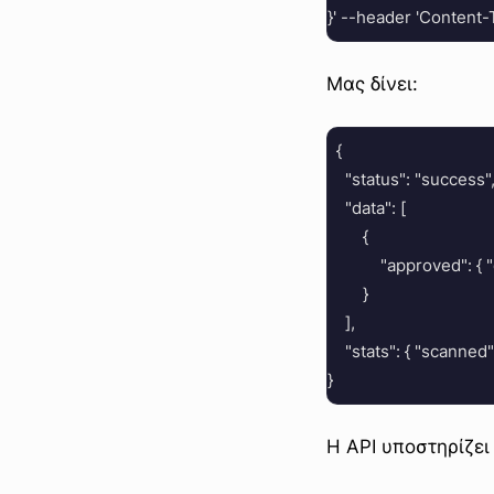
Μας δίνει:
  {

    "status": "success",
    "data": [

        {

            "approved": 
        }

    ],

    "stats": { "scanned"
Η API υποστηρίζει