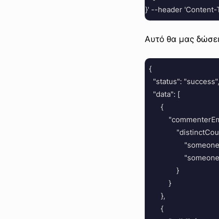
Αυτό θα μας δώσει
  {

    "status": "success",
    "data": [

        {

            "commenterEma
                "distinctCou
                    "so
                    "so
                }

            }

        },

        {
