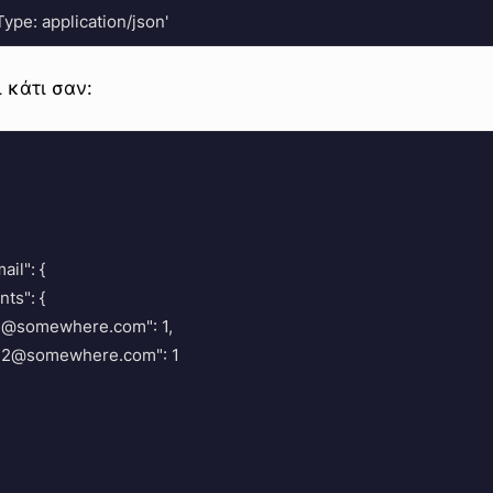
 κάτι σαν:


il": {

nts": {

meone@somewhere.com": 1,

meone2@somewhere.com": 1
