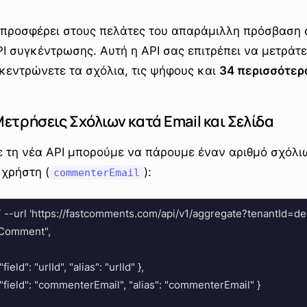
προσφέρει στους πελάτες του απαράμιλλη πρόσβαση 
PI συγκέντρωσης. Αυτή η API σας επιτρέπει να μετράτε
κεντρώνετε τα σχόλια, τις ψήφους και
34 περισσότερ
ετρήσεις Σχόλιων κατά Email και Σελίδα
ε τη νέα API μπορούμε να πάρουμε έναν αριθμό σχόλι
 χρήστη (
):
commenterEmail
T --url 'https://fastcomments.com/api/v1/aggregate?tenantId
"Comment",

 "field": "urlId", "alias": "urlId" },

ct", "field": "commenterEmail", "alias": "commenterEmail" }
