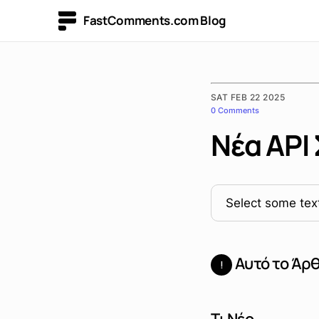
FastComments.com Blog
SAT FEB 22 2025
0 Comments
Νέα API
Select some text
Αυτό το Άρθ
!