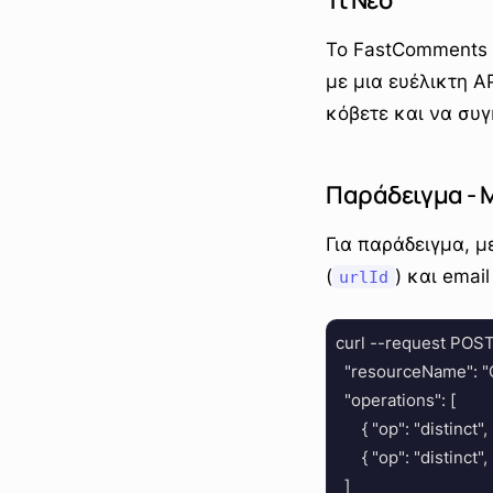
Τι Νέο
Το FastComments 
με μια ευέλικτη A
κόβετε και να συγ
Παράδειγμα - Μ
Για παράδειγμα, μ
(
) και email
urlId
  curl --request POS
    "resourceName": 
    "operations": [

        { "op": "distinct",
        { "op": "distin
    ]
