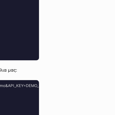
λια μας:
=demo&API_KEY=DEMO_API_SECRET&includeStats=true' --data '{
