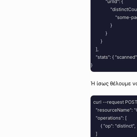
            "urlId": {

                "distinctCou
                    "some-p
                }

            }

        }

    ],

    "stats": { "scanned":
Ή ίσως θέλουμε ν
  curl --request POS
    "resourceName": 
    "operations": [

        { "op": "distinct
    ]
