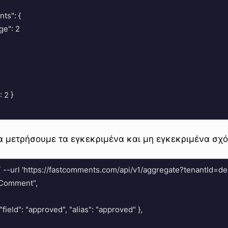
nts": {

age": 2

 2 }

α μετρήσουμε τα εγκεκριμένα και μη εγκεκριμένα σχό
T --url 'https://fastcomments.com/api/v1/aggregate?tenantId
"Comment",

", "field": "approved", "alias": "approved" },
