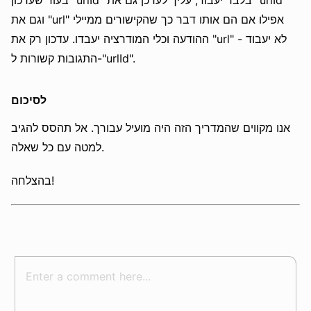
בעוד שעדכון "urlId" בלבד יעבוד, עליך לעדכן גם את "urlId"
וגם את "url" אפילו אם הם אותו דבר כך שהקישורים ממיילי
ההודעה וכלי המודרציה יעבדו. עדכון רק את "url" לא יעבוד -
התגובות קשורות ל-"urlId".
לסיכום
אנו מקווים שהמדריך הזה היה מועיל עבורך. אל תהסס להגיב
למטה עם כל שאלה.
בהצלחה!