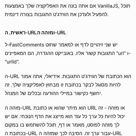
אם אתה בונה את האפליקציה שלך באמצעות VanillaJS, תוכל
להפעיל ולעדכן את הווידג'ט התגובות בצורה דינמית.
ראשית, ה-URL ומזהה ה-URL
ל-FastComments יש שני זיהויים לדף או למאמר שחוט
התגובות קשור אליו. באובייקט ההגדרה, הם המאפיינים "url" ו-
"urlId".
ה-URL הוא הכתובת של הווידג'ט התגובות. אידיאלי, אתה אמור
להיות מסוגל לבקר בכתובת זו מבחוץ לאפליקציה שלך. זה
יחשף כקישור במיילי ההודעה ובכלים של המנהל.
מזהה ה-URL הוא מיתר שהוא או כתובת URL או מזהה - זה
יכול להיות כל ערך כל עוד הוא מייצג את הדף הנוכחי. אם יש
לך מזהה לפוסט, מאמר או דף, תוכל להשתמש בו במקום
בכתובת ה-URL עבור ערך זה. הסיבה לכך שמזהה ה-URL