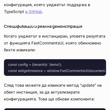
конфигурация, която уиджетът поддържа в
TypeScript
в GitHub
.
Спецификации и реална демонстрация
Когато уиджетът е инстанциран, уловете резултата
от функцията FastCommentsUI, която обикновено
бихте извикали:
    const config = {tenantId: 'demo'};

След това можете да извикате метод "update" на
обект инстанция, за да актуализирате
конфигурацията. Това ще обнови компонента: