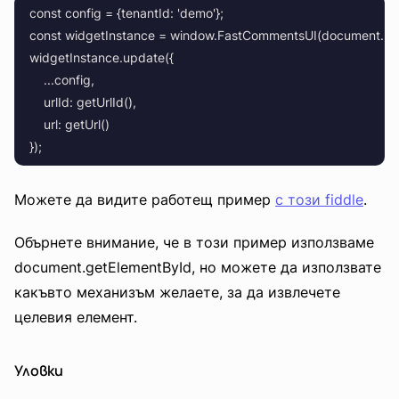
    const config = {tenantId: 'demo'};

    const widgetInstance = window.FastCommentsUI(document.getE
    widgetInstance.update({

        ...config,

        urlId: getUrlId(),

        url: getUrl()

Можете да видите работещ пример
с този fiddle
.
Обърнете внимание, че в този пример използваме
document.getElementById, но можете да използвате
какъвто механизъм желаете, за да извлечете
целевия елемент.
Уловки