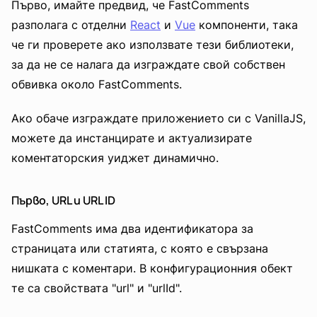
Първо, имайте предвид, че FastComments
разполага с отделни
React
и
Vue
компоненти, така
че ги проверете ако използвате тези библиотеки,
за да не се налага да изграждате свой собствен
обвивка около FastComments.
Ако обаче изграждате приложението си с VanillaJS,
можете да инстанцирате и актуализирате
коментаторския уиджет динамично.
Първо, URL и URL ID
FastComments има два идентификатора за
страницата или статията, с която е свързана
нишката с коментари. В конфигурационния обект
те са свойствата "url" и "urlId".