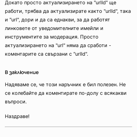
Докато просто актуализирането на "urlId" ще
работи, трябва да актуализирате както "urlId", така
и "url", дори и да са еднакви, за да работят
линковете от уведомителните имейли и
инструментите за модерация. Просто
актуализирането на "url" няма да сработи -
коментарите са свързани с "urlId".
В заключение
Надяваме се, че този наръчник е бил полезен. Не
се колебайте да коментирате по-долу с всякакви
въпроси.
Наздраве!