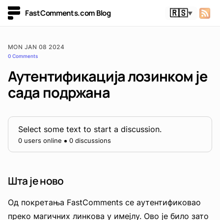
FastComments.com Blog
🇷🇸
▼
MON JAN 08 2024
0 Comments
Аутентификација лозинком је
сада подржана
Select some text to start a discussion.
0 users online
0 discussions
Шта је ново
Од покретања FastComments се аутентификовао
преко магичних линкова у имејлу. Ово је било зато