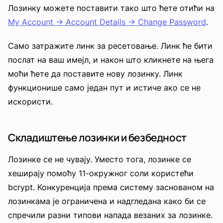
Лозинку можете поставити тако што ћете отићи на
My Account -> Account Details -> Change Password
.
Само затражите линк за ресетовање. Линк ће бити
послат на ваш имејл, и након што кликнете на њега
моћи ћете да поставите нову лозинку. Линк
функционише само један пут и истиче ако се не
искористи.
Складиштење лозинки и безбедност
Лозинке се не чувају. Уместо тога, лозинке се
хеширају помоћу 11-окружног соли користећи
bcrypt. Конкуренција према систему заснованом на
лозинкама је ограничена и надгледана како би се
спречили разни типови напада везаних за лозинке.