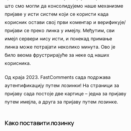
што смо могли да консолидујемо наше механизме
пријаве у исти систем који се користи када
корисник остави свој први коментар и верификује/
пријави се преко линка у имејлу. Међутим, сви
имејл сервери нису исти, и понекад примање
линка може потрајати неколико минута. Ово је
било веома фрустрирајуће за неке од наших
корисника.
Од краја 2023. FastComments сада подржава
аутентификацију путем лозинки! На страници за
пријаву сада постоје две картице – једна за пријаву
путем имејла, а друга за пријаву путем лозинке.
Како поставити лозинку