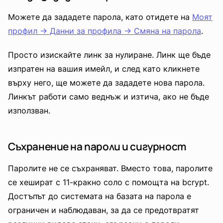
Можете да зададете парола, като отидете на
Моят
профил -> Данни за профила -> Смяна на парола
.
Просто изискайте линк за нулиране. Линк ще бъде
изпратен на вашия имейл, и след като кликнете
върху него, ще можете да зададете нова парола.
Линкът работи само веднъж и изтича, ако не бъде
използван.
Съхранение на пароли и сигурност
Паролите не се съхраняват. Вместо това, паролите
се хешират с 11-кракно соло с помощта на bcrypt.
Достъпът до системата на базата на парола е
ограничен и наблюдаван, за да се предотвратят