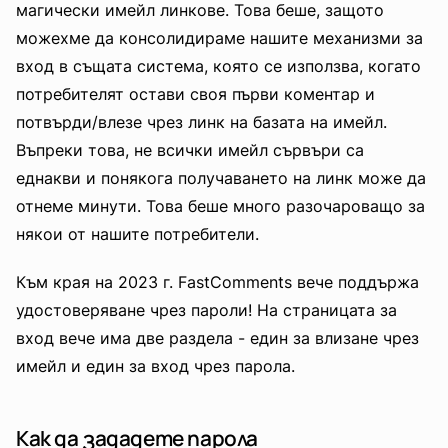
магически имейл линкове. Това беше, защото
можехме да консолидираме нашите механизми за
вход в същата система, която се използва, когато
потребителят остави своя първи коментар и
потвърди/влезе чрез линк на базата на имейл.
Въпреки това, не всички имейл сървъри са
еднакви и понякога получаването на линк може да
отнеме минути. Това беше много разочароващо за
някои от нашите потребители.
Към края на 2023 г. FastComments вече поддържа
удостоверяване чрез пароли! На страницата за
вход вече има две раздела - един за влизане чрез
имейл и един за вход чрез парола.
Как да зададете парола