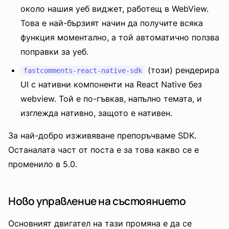
около нашия уеб виджет, работещ в WebView.
Това е най-бързият начин да получите всяка
функция моментално, а той автоматично ползва
поправки за уеб.
(този) рендерира
fastcomments-react-native-sdk
UI с нативни компоненти на React Native без
webview. Той е по-гъвкав, напълно темата, и
изглежда нативно, защото е нативен.
За най-добро изживяване препоръчваме SDK.
Останалата част от поста е за това какво се е
променило в 5.0.
Ново управление на състоянието
Основният двигател на тази промяна е да се