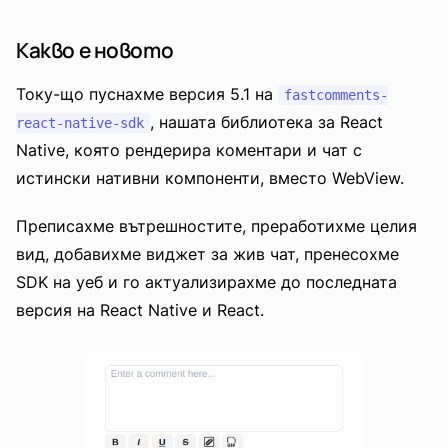
Какво е новото
Току-що пуснахме версия 5.1 на
fastcomments-
, нашата библиотека за React
react-native-sdk
Native, която рендерира коментари и чат с
истински нативни компоненти, вместо WebView.
Преписахме вътрешностите, преработихме целия
вид, добавихме виджет за жив чат, пренесохме
SDK на уеб и го актуализирахме до последната
версия на React Native и React.