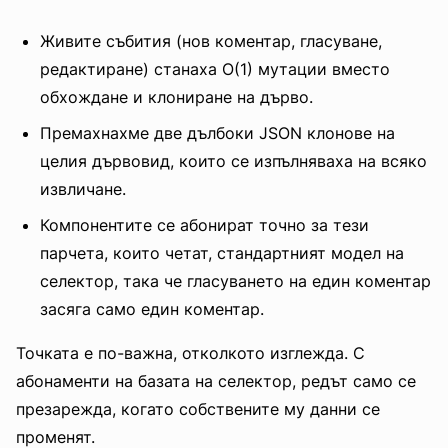
Живите събития (нов коментар, гласуване,
редактиране) станаха O(1) мутации вместо
обхождане и клониране на дърво.
Премахнахме две дълбоки JSON клонове на
целия дървовид, които се изпълняваха на всяко
извличане.
Компонентите се абонират точно за тези
парчета, които четат, стандартният модел на
селектор, така че гласуването на един коментар
засяга само един коментар.
Точката е по-важна, отколкото изглежда. С
абонаменти на базата на селектор, редът само се
презарежда, когато собствените му данни се
променят.