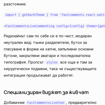
разстояние:
import { getDarkTheme } from 'fastcomments-react-nativ
Редизайнът сам по себе си е по-чист, модерен
неутрален вид: тънки разделители, бутон за
гласуване в форма на хапче, запълнени основни
бутони, закръглени аватари и последователна
типография. Пропсът
все още е там за
styles
хирургически подмени, така че съществуващите
интеграции продължават да работят.
Специализиран виджет за жив чат
Добавихме
, предварително
FastCommentsLiveChat