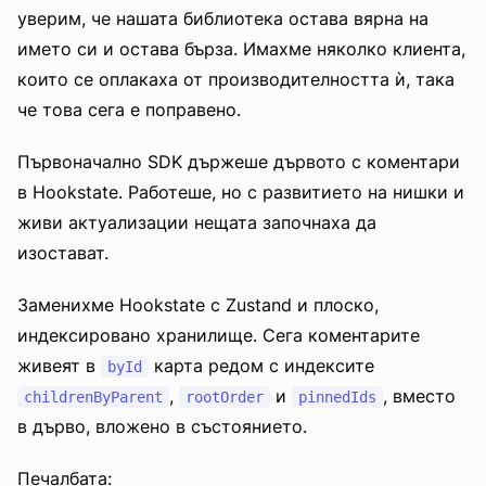
уверим, че нашата библиотека остава вярна на
името си и остава бърза. Имахме няколко клиента,
които се оплакаха от производителността ѝ, така
че това сега е поправено.
Първоначално SDK държеше дървото с коментари
в Hookstate. Работеше, но с развитието на нишки и
живи актуализации нещата започнаха да
изостават.
Заменихме Hookstate с Zustand и плоско,
индексировано хранилище. Сега коментарите
живеят в
карта редом с индексите
byId
,
и
, вместо
childrenByParent
rootOrder
pinnedIds
в дърво, вложено в състоянието.
Печалбата: