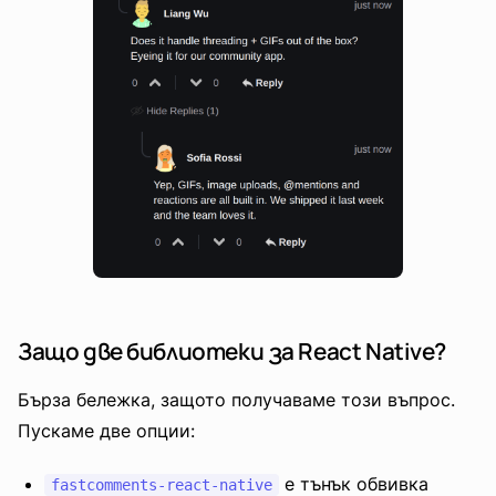
Защо две библиотеки за React Native?
Бърза бележка, защото получаваме този въпрос.
Пускаме две опции:
е тънък обвивка
fastcomments-react-native