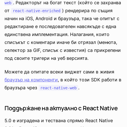
. Редакторът на богат текст (който се захранва
web
от
) рендерира по същия
react-native-enriched
начин на iOS, Android и браузъра, така че опитът с
редактиране е последователен навсякъде с една
единствена имплементация. Налагания, които
списъкът с коментари иначе би отрязал (менюта,
селектор за GIF, списък с известия) са прикрепени
под своите тригери на уеб версията.
Можете да опитате всеки виджет сами в живия
браузър на компоненти
, в който този SDK работи в
браузъра чрез
.
react-native-web
Поддържане на актуално с React Native
5.0 е изградена и тествана спрямо React Native