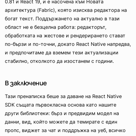
0.81 и React 19, и е насочена към Новата
архитектура (Fabric), която изисква редактора на
богат текст. Поддържането на актуално в тази
област не е безцелна работа: редакторът,
обработката на жестове и рендерирането стават
по-бързи и по-точни, докато React Native напредва,
и предпочитаме да вземем тези актуализации
стабилно, отколкото да изостанем с години.
В заключение
Тази пренаписка беше за даване на React Native
SDK същата първокласна основа като нашите
други библиотеки: бърз и предвидим модел на
данни, вид, който можете да темирате с един
пропс, виджет за чат и поддръжка на уеб, всичко