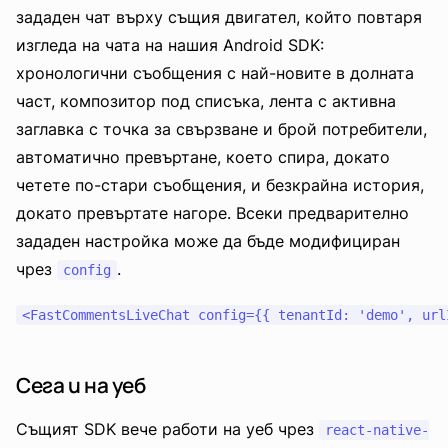
зададен чат върху същия двигател, който повтаря
изгледа на чата на нашия Android SDK:
хронологични съобщения с най-новите в долната
част, композитор под списъка, лента с активна
заглавка с точка за свързване и брой потребители,
автоматично превъртане, което спира, докато
четете по-стари съобщения, и безкрайна история,
докато превъртате нагоре. Всеки предварително
зададен настройка може да бъде модифициран
чрез
.
config
Сега и на уеб
Същият SDK вече работи на уеб чрез
react-native-