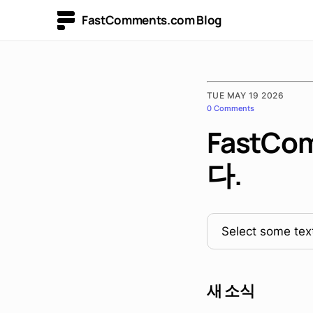
FastComments.com Blog
TUE MAY 19 2026
0 Comments
FastC
다.
Select some text
새 소식