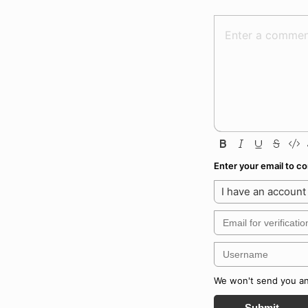
Enter your email to 
I have an account
We won't send you any
Submit