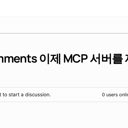
omments 이제 MCP 서버
 to start a discussion.
0 users onli