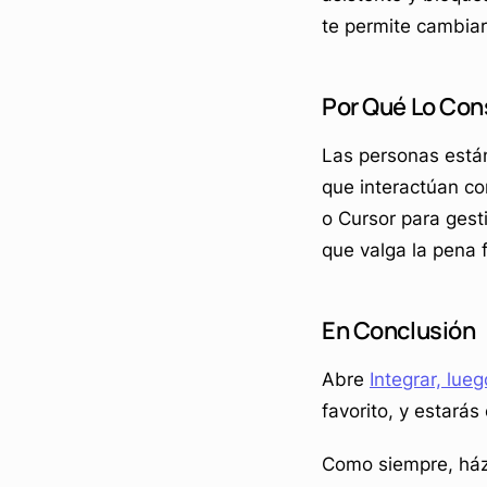
te permite cambiar 
Por Qué Lo Con
Las personas están
que interactúan c
o Cursor para gest
que valga la pena 
En Conclusión
Abre
Integrar, lue
favorito, y estará
Como siempre, házn