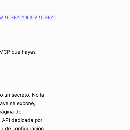
API_KEY=YOUR_API_KEY"

or MCP que hayas
o un secreto. No la
lave se expone,
 página de
e API dedicada por
na de configuración