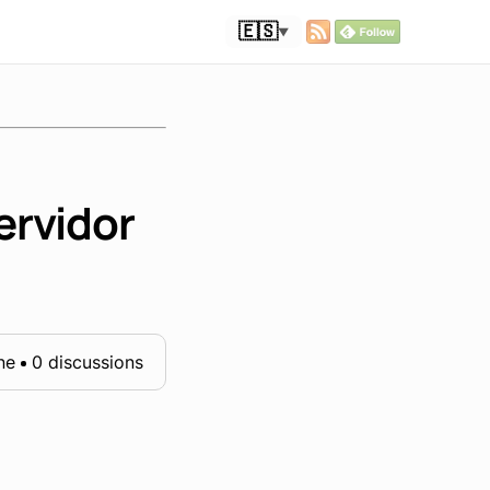
🇪🇸
▼
ervidor
ne
0 discussions