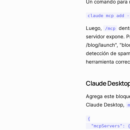
Un comando para r
Luego,
dentr
/mcp
servidor expone. 
/blog/launch", "blo
detección de spam 
herramienta correc
Claude Desktop
Agrega este bloque
Claude Desktop,
{

  "mcpServers": {