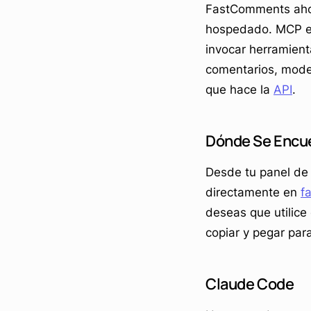
FastComments ahor
hospedado. MCP es 
invocar herramienta
comentarios, moder
que hace la
API
.
Dónde Se Encu
Desde tu panel d
directamente en
f
deseas que utilice
copiar y pegar par
Claude Code