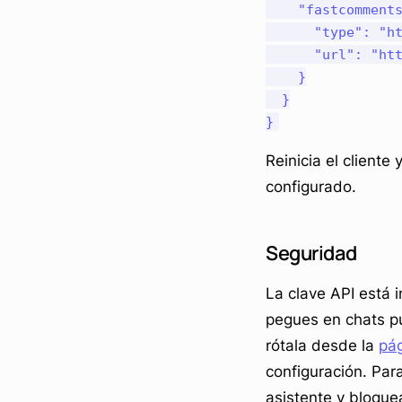
    "fastcomments
      "type": "ht
      "url": "htt
    }

  }

Reinicia el cliente
configurado.
Seguridad
La clave API está 
pegues en chats pú
rótala desde la
pág
configuración. Par
asistente y bloque