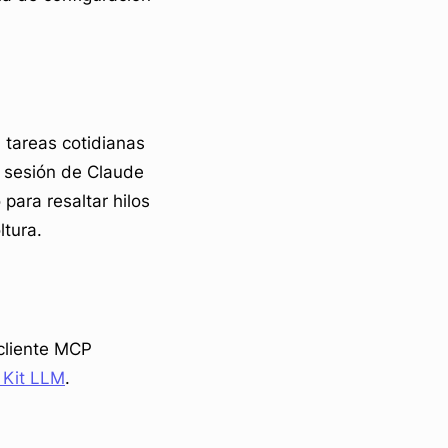
 tareas cotidianas
 sesión de Claude
para resaltar hilos
ltura.
 cliente MCP
 Kit LLM
.