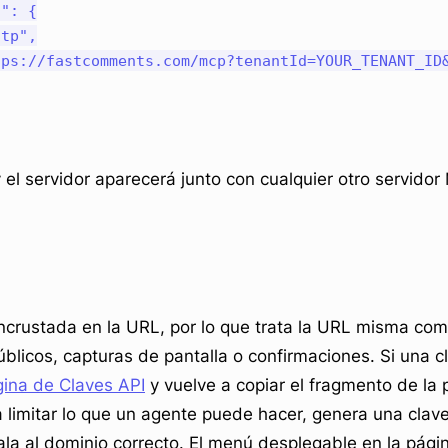
": {

tp",

ps://fastcomments.com/mcp?tenantId=YOUR_TENANT_ID&
 y el servidor aparecerá junto con cualquier otro servid
incrustada en la URL, por lo que trata la URL misma com
blicos, capturas de pantalla o confirmaciones. Si una c
ina de Claves API
y vuelve a copiar el fragmento de la
a limitar lo que un agente puede hacer, genera una clav
ala al dominio correcto. El menú desplegable en la pági