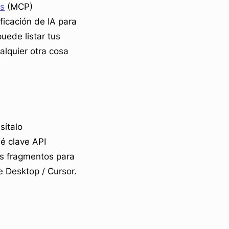
os
(MCP)
ficación de IA para
uede listar tus
alquier otra cosa
isítalo
ué clave API
ás fragmentos para
e Desktop / Cursor.