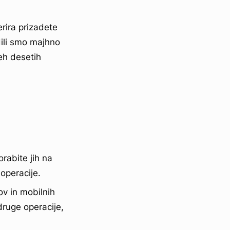
rira prizadete
dili smo majhno
seh desetih
orabite jih na
operacije.
kov in mobilnih
druge operacije,