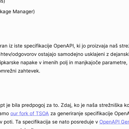
s)
ackage Manager)
an iz iste specifikacije OpenAPI, ki jo proizvaja naš strež
htev/odgovorov ostajajo samodejno usklajeni z dejansk
tipkarske napake v imenih polj in manjkajoče parametre
omrežni zahtevek.
pt je bila predpogoj za to. Zdaj, ko je naša strežniška ko
ljamo
our fork of TSOA
za generiranje specifikacije Ope
ev poti. Ta specifikacija se nato posreduje v
OpenAPI Gen