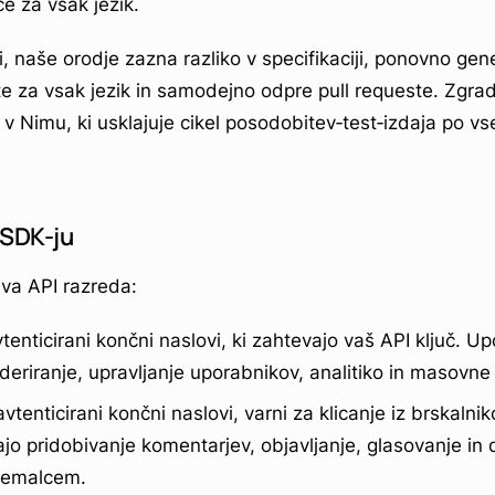
e za vsak jezik.
 naše orodje zazna razliko v specifikaciji, ponovno gene
te za vsak jezik in samodejno odpre pull requeste. Zgra
 v Nimu, ki usklajuje cikel posodobitev‑test‑izdaja po v
 SDK-ju
va API razreda:
vtenticirani končni naslovi, ki zahtevajo vaš API ključ. Up
eriranje, upravljanje uporabnikov, analitiko in masovne 
avtenticirani končni naslovi, varni za klicanje iz brskalni
vajo pridobivanje komentarjev, objavljanje, glasovanje in 
jemalcem.