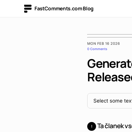
FastComments.com Blog
MON FEB 16 2026
0 Comments
Generat
Release
Select some text
Ta članek vs
!