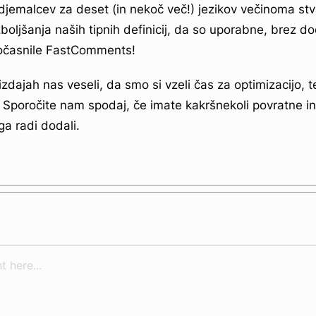
odjemalcev za deset (in nekoč več!) jezikov večinoma stv
zboljšanja naših tipnih definicij, da so uporabne, brez d
upočasnile FastComments!
izdajah nas veseli, da smo si vzeli čas za optimizacijo, te
. Sporočite nam spodaj, če imate kakršnekoli povratne in
 ga radi dodali.