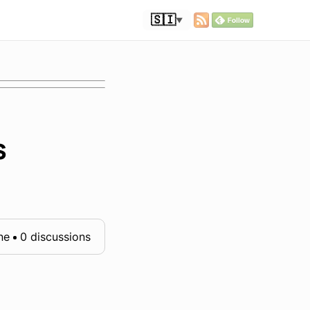
🇸🇮
▼
s
ne
0 discussions