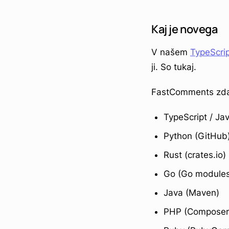
Kaj je novega
V našem
TypeScrip
ji. So tukaj.
FastComments zdaj
TypeScript / Ja
Python (GitHub
Rust (crates.io)
Go (Go modules
Java (Maven)
PHP (Composer