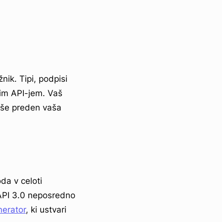
nik. Tipi, podpisi
im API-jem. Vaš
, še preden vaša
da v celoti
nAPI 3.0 neposredno
erator
, ki ustvari