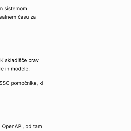
čim sistemom
realnem času za
K skladišče prav
de in modele.
 SSO pomočnike, ki
ije OpenAPI, od tam