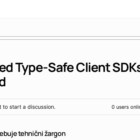
ed Type-Safe Client SDK
d
 to start a discussion.
0 users onli
ebuje tehnični žargon