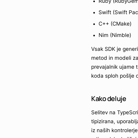
Ruby (RubyGem
Swift (Swift P
C++ (CMake)
Nim (Nimble)
Vsak SDK je generir
metod in modeli za
prevajalnik ujame 
koda sploh pošlje 
Kako deluje
Selitev na TypeScri
tipizirana, uporab
iz naših kontrolerj