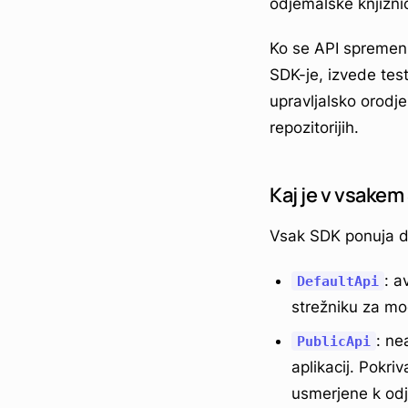
odjemalske knjižnic
Ko se API spremeni,
SDK-je, izvede tes
upravljalsko orodje
repozitorijih.
Kaj je v vsakem
Vsak SDK ponuja d
: a
DefaultApi
strežniku za mod
: ne
PublicApi
aplikacij. Pokri
usmerjene k od