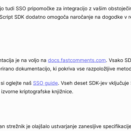
jejo tudi SSO pripomočke za integracijo z vašim obstoje
peScript SDK dodatno omogoča naročanje na dogodke v 
acija je na voljo na
docs.fastcomments.com
. Vsako SD
erirano dokumentacijo, ki pokriva vse razpoložljive meto
 si oglejte naš
SSO guide
. Vseh deset SDK-jev vključuje
 izvorne kriptografske knjižnice.
iran strežnik je olajšalo ustvarjanje zanesljive specifikac