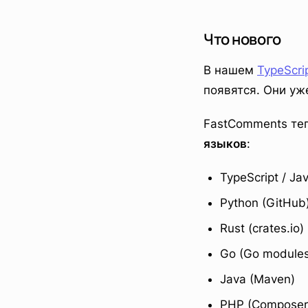
Что нового
В нашем
TypeScrip
появятся. Они уж
FastComments те
языков
:
TypeScript / Ja
Python (GitHub
Rust (crates.io)
Go (Go modules
Java (Maven)
PHP (Composer