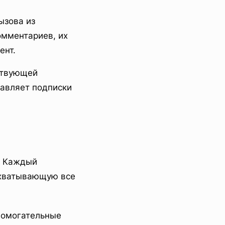
ызова из
омментариев, их
ент.
ствующей
тавляет подписки
. Каждый
охватывающую все
помогательные