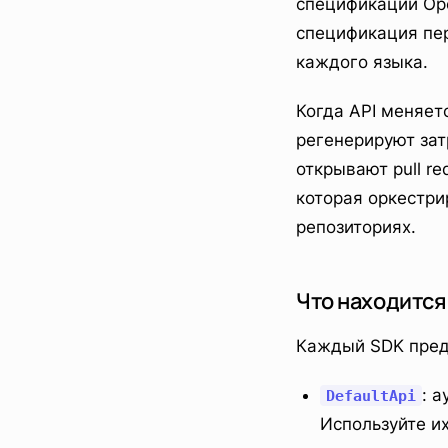
спецификации Ope
спецификация пе
каждого языка.
Когда API меняет
регенерируют зат
открывают pull r
которая оркестри
репозиториях.
Что находится
Каждый SDK предо
: 
DefaultApi
Используйте и