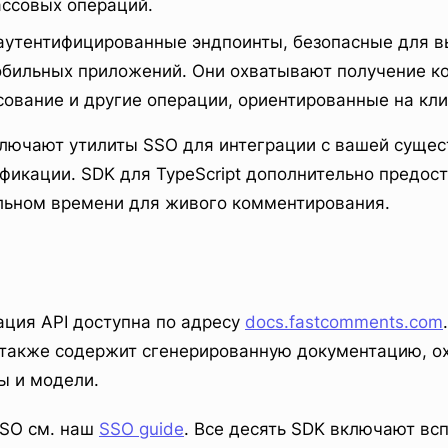
ассовых операций.
еаутентифицированные эндпоинты, безопасные для в
обильных приложений. Они охватывают получение к
сование и другие операции, ориентированные на кли
ключают утилиты SSO для интеграции с вашей суще
фикации. SDK для TypeScript дополнительно предос
альном времени для живого комментирования.
ция API доступна по адресу
docs.fastcomments.com
 также содержит сгенерированную документацию, 
ы и модели.
SSO см. наш
SSO guide
. Все десять SDK включают вс