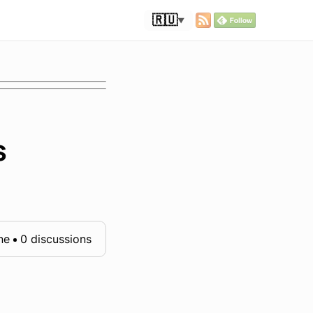
🇷🇺
▼
s
ne
0 discussions