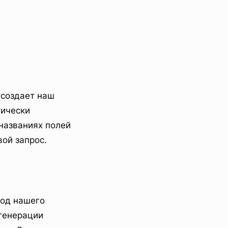
 создает наш
тически
 названиях полей
ой запрос.
код нашего
генерации