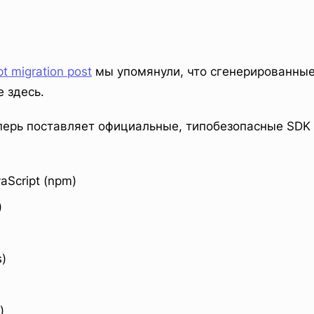
t migration post
мы упомянули, что сгенерированные
е здесь.
перь поставляет официальные, типобезопасные SDK
vaScript (npm)
)
)
)