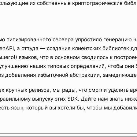
ользующие их собственные криптографические библ
ью типизированного сервера упростило генерацию 
nAPI, а оттуда — создание клиентских библиотек дл
ьшего!) языков, что в основном сводилось к построе
улучшению наших типовых определений, чтобы они 
ез добавления избыточной абстракции, замедляюще
сех крупных релизов, мы рады, что смогли уделить в
равильному выпуску этих SDK. Дайте нам знать ниже,
есть язык, который вы хотели бы, чтобы мы добавили