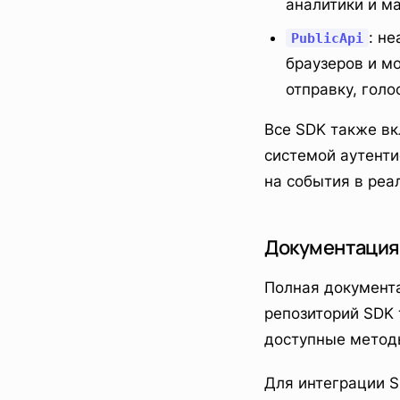
аналитики и м
: н
PublicApi
браузеров и м
отправку, голо
Все SDK также в
системой аутенти
на события в ре
Документация
Полная документа
репозиторий SDK
доступные метод
Для интеграции 