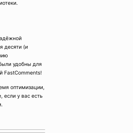
иотеки.
надёжной
я десяти (и
нию
были удобны для
й FastComments!
ремя оптимизации,
 если у вас есть
.