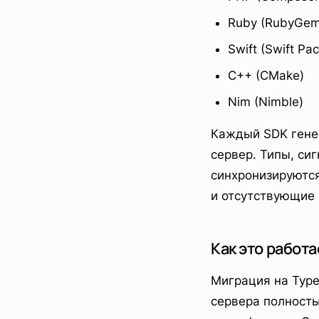
Ruby (RubyGem
Swift (Swift P
C++ (CMake)
Nim (Nimble)
Каждый SDK генер
сервер. Типы, си
синхронизируются
и отсутствующие 
Как это работа
Миграция на Type
сервера полност