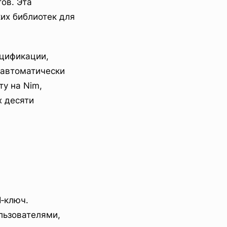
ов. Эта
их библиотек для
ецификации,
 автоматически
у на Nim,
х десяти
‑ключ.
льзователями,