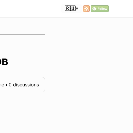
🇷🇺
▼
ов
ne
0 discussions