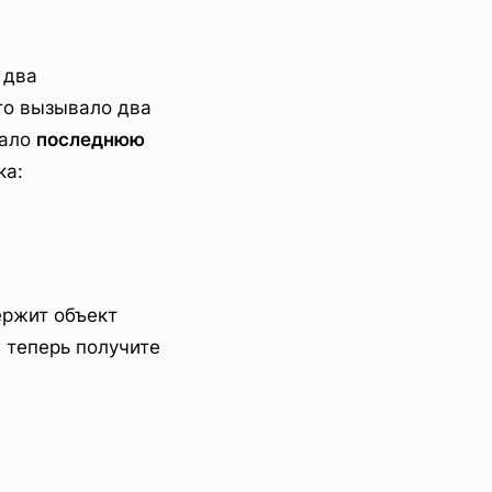
 два
то вызывало два
жало
последнюю
ка:
ержит объект
 теперь получите