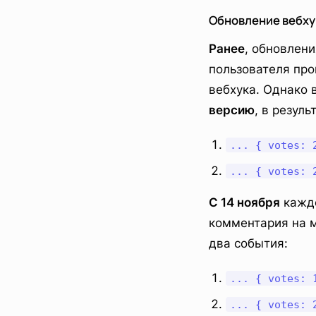
Обновление вебху
Ранее
, обновлен
пользователя про
вебхука. Однако 
версию
, в резул
... { votes: 
... { votes: 
С 14 ноября
каждо
комментария на 
два события:
... { votes: 
... { votes: 