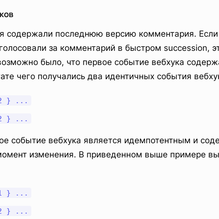
ков
ия содержали последнюю версию комментария. Если
голосовали за комментарий в быстром succession, э
возможно было, что первое событие вебхука содер
ьтате чего получались два идентичных события вебху
2 } ...
2 } ...
е событие вебхука является идемпотентным и сод
момент изменения. В приведенном выше примере вы
1 } ...
2 } ...