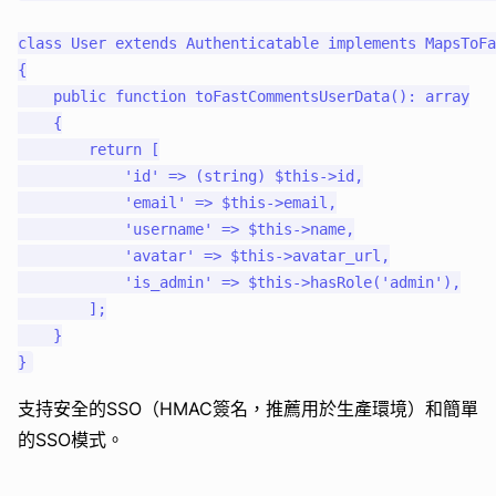
class User extends Authenticatable implements MapsToFa
{

    public function toFastCommentsUserData(): array

    {

        return [

            'id' => (string) $this->id,

            'email' => $this->email,

            'username' => $this->name,

            'avatar' => $this->avatar_url,

            'is_admin' => $this->hasRole('admin'),

        ];

    }

支持安全的SSO（HMAC簽名，推薦用於生產環境）和簡單
的SSO模式。